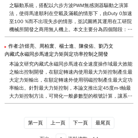
之驅動系統，搭配以六步方波PWM無感測器驅動之演算
法，使得馬達順利在空載及滿載的情形下，由Duty 0加速
至100 %而不出現失步的情形，並試圖將其運用在工研院
機械所開發之商用無人機上。本文主要分為四個階段：
(1)建置實驗平台(2)無感測器演算法撰寫(3)空載Duty 0-
100 %加速測試 (4)滿載(40吋扇葉) Duty 0-100 %加速測
作者:許煜亮、周柏寰、楊士進、陳俊佑、劉乃文
試。本測試改善文獻[1]所提出演算法之系統動態響應，
內藏式永磁同步馬達定力矩與定功率控制之開發
並在實際的無人機上進行測試。針對Duty0~100 %不失步
本論文研究內藏式永磁同步馬達在全速度操作域最大效能
之目標，實際測試所開發之無感測器演算法，並針對無人
之輸出控制開發，在額定轉速內使用最大力矩控制產生最
機馬達運轉結果優化其演算法。
大定力矩輸出，在額定轉速外使用弱磁控制產生最大定功
率輸出。針對最大力矩控制，本論文推出定45度m-t軸最
大力矩控制方法，可簡化一般參數型的根號計算，讓系統
能有相同最大力矩輸出的前提下也能有更少的計算時間。
針對弱磁控制，本論文將比較前饋型弱磁控制以及回授型
弱磁控制的暫態與穩態響應，並針對其需要的參數設定以
第一頁
上一頁
下一頁
最尾頁
及弱磁控制器設定加以優化，讓這兩種弱磁控制都能實現
相近的最大定功率輸出。