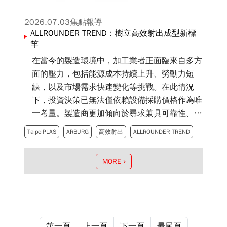
2026.07.03
焦點報導
ALLROUNDER TREND：樹立高效射出成型新標
竿
在當今的製造環境中，加工業者正面臨來自多方
面的壓力，包括能源成本持續上升、勞動力短
缺，以及市場需求快速變化等挑戰。在此情況
下，投資決策已無法僅依賴設備採購價格作為唯
一考量。製造商更加傾向於尋求兼具可靠性、效
率與操作便利性，並能帶來良好投資報酬率的整
TaipeiPLAS
ARBURG
高效射出
ALLROUNDER TREND
體解決方案。有鑑於此，ARBURG 推出全新機
台概念——電動式 ALLROUNDER TREND。
MORE
第一頁
上一頁
下一頁
最尾頁