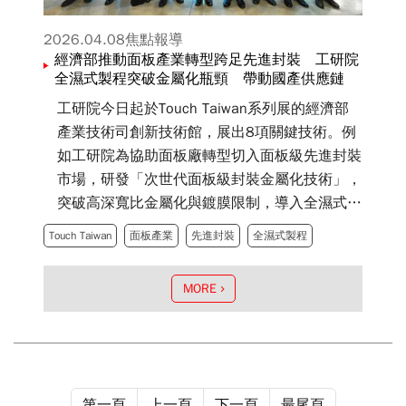
2026.04.08
焦點報導
經濟部推動面板產業轉型跨足先進封裝 工研院
全濕式製程突破金屬化瓶頸 帶動國產供應鏈
工研院今日起於Touch Taiwan系列展的經濟部
產業技術司創新技術館，展出8項關鍵技術。例
如工研院為協助面板廠轉型切入面板級先進封裝
市場，研發「次世代面板級封裝金屬化技術」，
突破高深寬比金屬化與鍍膜限制，導入全濕式製
程使成本降低30%，攜手宸鴻光電（TPK）、聯
Touch Taiwan
面板產業
先進封裝
全濕式製程
策科技、超特國際、旭宇騰精密科技等臺廠，帶
動國產材料與設備供應鏈，建構面板級封裝產業
MORE
生態系。
第一頁
上一頁
下一頁
最尾頁