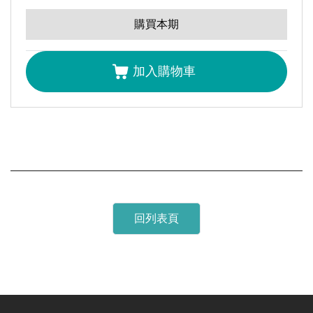
全選
開拓產品的利基市場。在不斷的追
購買本期
什麼是高科技?
張禎元
加入購物車
技術專題主編前言｜綠能機械與齒輪傳動技術專輯主編
前言
鄭詠仁組長
永磁馬達最佳化設計
吳昱
張正
張鈞
丁家
吳郁
黃昌
勳
敏
傑
敏
欣
圳
回列表頁
領袖觀點｜鋰電池保護膜
李家同
產業脈動｜全球車用驅動馬達市場與產業發展趨勢
吳佳樺