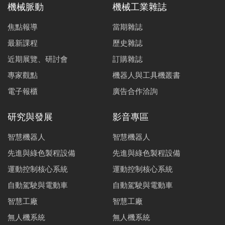
工基專欄 | 減振支架撓性變形與偏位分析
機械脈動
機械工業雜誌
陳國豐
林育立
焦點報導
當期雜誌
工基專欄 | 磨削加工鑄鐵的表面殘留應力之數值分析模
最新課程
歷史雜誌
擬技術
近期展覽、研討會
訂購雜誌
林彧
洪正
黃昆
李榮
張皓
林焴
專家觀點
機器人與工具機叢書
甫
翰
明
宗
鈞
德
電子報櫃
廣告合作洽詢
電動車動力系統架構評估與分析
陳柏彣
曹嘉
研究與發展
影音專區
大型運具傳動電動化之國際趨勢與國內定位
智慧機器人
智慧機器人
陳鵬宇
吳佩珊
曹嘉
吳孟儒
先進與綠色製程設備
先進與綠色製程設備
運動控制核心系統
運動控制核心系統
差速器技術發展與應用
自動駕駛與電動車
自動駕駛與電動車
呂宥勳
林承楷
張詠棋
鍾允睿
智慧工廠
智慧工廠
傳動系統殼體輕量化
無人機系統
無人機系統
黃礪德
陳柏彣