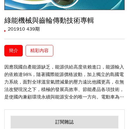
綠能機械與齒輪傳動技術專輯
201910 439期
簡介
精彩內容
因應我國自產能源缺乏，能源供給高度依賴進口，能源輸入
的依賴達98%，隨著國際能源價格波動，加上獨立的島國電
力系統，面對全球溫室氣體減量的壓力遠比他國更高，在無
法改變現況之下，積極的發展高效率、節能產品各項技術，
是使國內兼顧環境永續與能源安全的唯一方向。電動車為環
保節能車種，其驅動、車身與底盤系統，約佔全車成本的
30~40%，是為主宰整車能否高效率運轉的關鍵。本期文章
包含針對電動車驅動馬達，提出市場與產業發展趨勢的預
訂閱雜誌
測，以馬達為發展目標的整車驅控系統研發，將有助於廠商