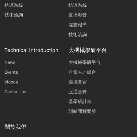
軌道系統
軌道系統
離心壓縮機轉子動力分析
技術洽詢
直播影音
翁英哲
吳登淵
楊竣翔
媒體報導
2019全球馬達節能推動現況與趨勢
技術洽詢
詹瑞麟
Technical Introduction
大機械學研平台
電子廠廠務真空泵變頻節能實務
News
大機械學研平台
沈宗福
盧江溪
吳江龍
詹瑞麟
楊竣翔
Events
企業人才媒合
Videos
場域實習
Contact us
互通合聘
產學研計畫
訓練課程開發
關於我們