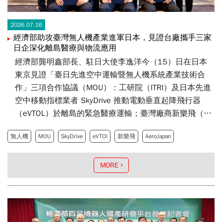
2026.07.16
經濟部助攻臺灣無人機產業進軍日本，見證台廠攜手三家
日企深化離島醫療與物流應用
經濟部龔明鑫部長、駐日大使李逸洋今（15）日在日本
東京見證「臺日先進空中運輸暨無人機系統產業技術合
作」三項合作協議（MOU）：工研院（ITRI）及日本先進
空中移動指標業者 SkyDrive 推動電動垂直起降飛行器
（eVTOL）於離島的緊急醫療運輸；臺灣廠商新樂飛（7A
Drones）與日本物流無人機業者 AlterSky 合作導入大型
無人機
MOU
SkyDrive
eVTOl
新樂飛
AeroJapan
物流無人機商業化；以及新樂飛與日商AeroJapan 合作開
發應用於鳥獸害防治的訓練型無人機產品。
MORE