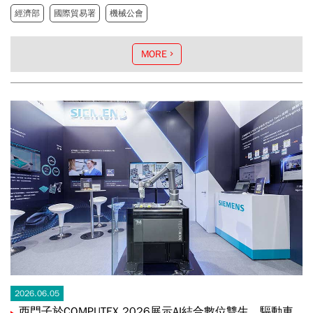
經濟部
國際貿易署
機械公會
實質訂單與技術結盟上帶來具體的合作成果。
MORE
2026.06.05
西門子於COMPUTEX 2026展示AI結合數位雙生，驅動車