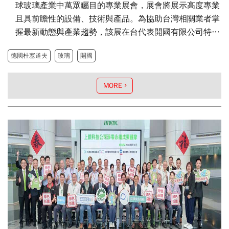
球玻璃產業中萬眾矚目的專業展會，展會將展示高度專業
且具前瞻性的設備、技術與產品。為協助台灣相關業者掌
握最新動態與產業趨勢，該展在台代表開國有限公司特別
於2026年6月24日假台北文華東方酒店舉辦「glasstec
德國杜塞道夫
玻璃
開國
2026台北產業趨勢說明會」，吸引玻璃製造、加工、設
備、建築與相關應用領域業者與媒體踴躍出席。
MORE