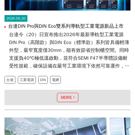
2026.05.20
台達DIN Pro與DIN Eco雙系列導軌型工業電源新品上市
台達今（20）日宣布推出2026年最新導軌型工業電源
DIN Pro（高階款）與DIN Eco（標準款）系列皆具備輕薄
外型，最窄寬度僅30mm，能有效節省控制櫃空間。同時
支援負40°C極低溫啟動，並符合SEMI F47半導體設備耐
受性規範，確保設備在嚴苛工業環境下依然可靠運作，為
精密產線提供不間斷的電力保障。DIN Pro系列單相電源
台達
工業電源
DIN
電網
支援150%峰值功率輸出（Power Boost）持續5秒，能提
供額外的能量輸出，應對馬達啟動時的瞬時高湧浪電流並
避免系統斷電，同時可支援400VDC輸入，為AI散熱關鍵
MORE
設備冷卻液分配單元（CDU）及綠能、儲能相關行業應
用，提供穩定可靠的電源方案。DIN Eco系列三相導軌型
電源效率高達95%，有效降低設備能源損耗。