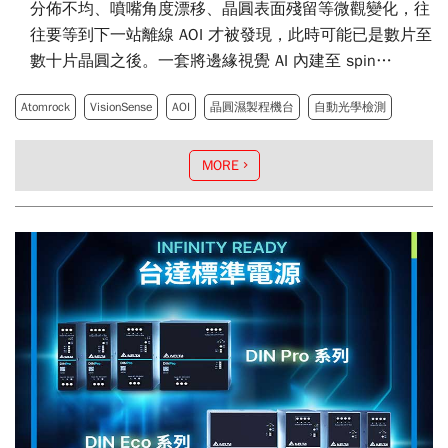
分佈不均、噴嘴角度漂移、晶圓表面殘留等微觀變化，往
往要等到下一站離線 AOI 才被發現，此時可能已是數片至
數十片晶圓之後。一套將邊緣視覺 AI 內建至 spin
chamber、並串接代理 AI 進行後續決策編排的整合方
Atomrock
VisionSense
AOI
晶圓濕製程機台
自動光學檢測
案，於 Computex Taipei 2026 期間同期發表，將晶圓濕
製程的瑕疵反應週期從以往的 30 至 60 分鐘壓縮至 1 分
鐘內完成，問題批次的影響範圍亦從數十片以上收斂至事
MORE
件當片。