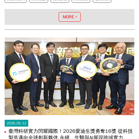
串聯國科會臺南沙崙「智慧機器人研究中心」，以及臺南
柳營「智慧機器人產業聚落」，構建臺南「AI產業金三
角」，提升產業競爭力，助攻臺廠切入全球機器人供應
MORE
鏈，在全球智慧機器人版圖中搶占先機。
2026.05.12
臺灣科研實力閃耀國際！2026愛迪生獎勇奪16獎 從科技
製造邁向全球創新夥伴 永續、生醫與AI展現跨域實力