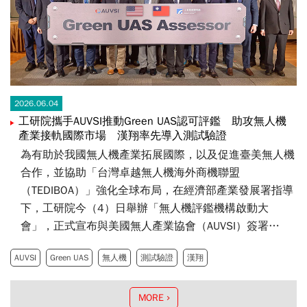
2026.06.04
工研院攜手AUVSI推動Green UAS認可評鑑 助攻無人機
產業接軌國際市場 漢翔率先導入測試驗證
為有助於我國無人機產業拓展國際，以及促進臺美無人機
合作，並協助「台灣卓越無人機海外商機聯盟
（TEDIBOA）」強化全球布局，在經濟部產業發展署指導
下，工研院今（4）日舉辦「無人機評鑑機構啟動大
會」，正式宣布與美國無人產業協會（AUVSI）簽署
Green UAS授權評鑑及服務協議契約，成為AUVSI於臺灣
AUVSI
Green UAS
無人機
測試驗證
漢翔
的第三方認可評鑑機構，並成為美國「綠色無人機系統
（Green UAS）」，使臺灣成為美國境外第一個認可評鑑
機構，協助臺灣業者取得認證，打入美國市場。
MORE