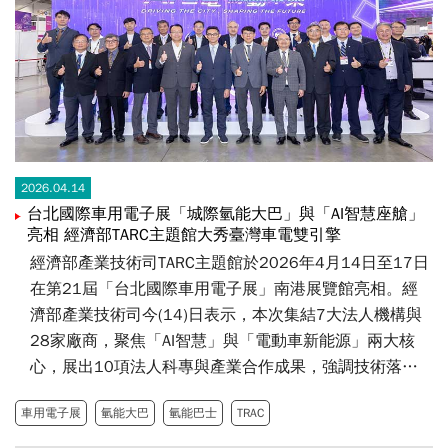
2026.04.14
台北國際車用電子展「城際氫能大巴」與「AI智慧座艙」
亮相 經濟部TARC主題館大秀臺灣車電雙引擎
經濟部產業技術司TARC主題館於2026年4月14日至17日
在第21屆「台北國際車用電子展」南港展覽館亮相。經
濟部產業技術司今(14)日表示，本次集結7大法人機構與
28家廠商，聚焦「AI智慧」與「電動車新能源」兩大核
心，展出10項法人科專與產業合作成果，強調技術落
地、供應鏈自主，並已有上路實績，展現台灣在智慧車電
車用電子展
氫能大巴
氫能巴士
TRAC
與綠色運輸的國際競爭力。