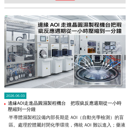
2026.06.03
邊緣AOI走進晶圓濕製程機台 把瑕疵反應週期從一小時
壓縮到一分鐘
半導體濕製程設備內部長期是 AOI（自動光學檢測）的盲
區。處理腔體屬封閉化學環境，傳統 AOI 難以進入；藥液