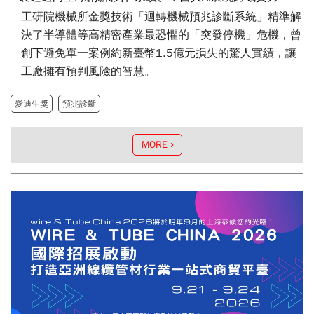
工研院機械所金獎技術「迴轉機械預兆診斷系統」精準解
決了半導體等高精密產業最恐懼的「突發停機」危機，曾
創下避免單一案例約新臺幣1.5億元損失的驚人實績，讓
工廠擁有預判風險的智慧。
愛迪生獎
預兆診斷
MORE