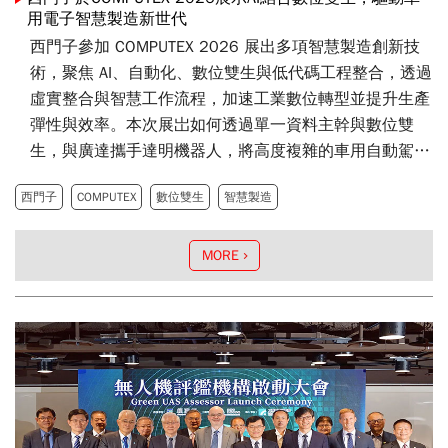
用電子智慧製造新世代
西門子參加 COMPUTEX 2026 展出多項智慧製造創新技
術，聚焦 AI、自動化、數位雙生與低代碼工程整合，透過
虛實整合與智慧工作流程，加速工業數位轉型並提升生產
彈性與效率。本次展岀如何透過單一資料主幹與數位雙
生，與廣達攜手達明機器人，將高度複雜的車用自動駕駛
控制系統，從「較晚開發階段發現問題」轉變為「提前驗
西門子
COMPUTEX
數位雙生
智慧製造
證、穩定量產」，進而打造真正具韌性（resilient）的製
造體系，使生產更快、更穩，且具備複製與擴展能力。此
次展示重點包括西門子最新推出的圖形化IT/OT整合平台
MORE
Workflow Canvas在車用電子智慧檢測應用，以及結合
NVIDIA Omniverse libraries與西門子 Process Simulate的
數位雙生技術，呈現從設計、模擬到實際部署的完整智慧
製造流程。