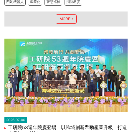
四足機器人
國產化
智慧巡檢
消防救災
證，展現臺灣智慧機器人自主研發、系統整合及應用落地
實力，為建構國產智慧機器人生態系、提升產業競爭力及
國家韌性，奠定重要基礎。
MORE
2026.07.06
工研院53週年院慶登場 以跨域創新帶動產業升級 打造