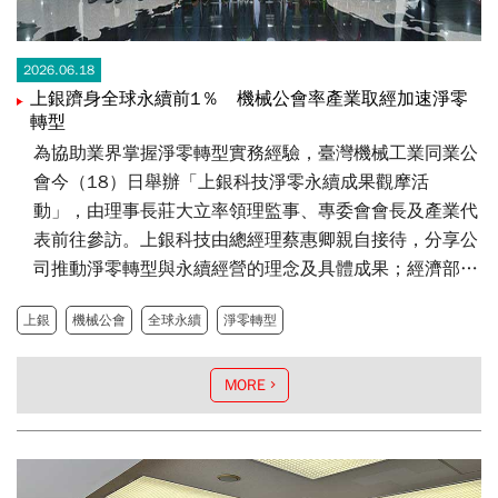
2026.06.18
上銀躋身全球永續前1％ 機械公會率產業取經加速淨零
轉型
為協助業界掌握淨零轉型實務經驗，臺灣機械工業同業公
會今（18）日舉辦「上銀科技淨零永續成果觀摩活
動」，由理事長莊大立率領理監事、專委會會長及產業代
表前往參訪。上銀科技由總經理蔡惠卿親自接待，分享公
司推動淨零轉型與永續經營的理念及具體成果；經濟部產
業發展署副組長陳全政亦出席指導，共同見證機械產業淨
上銀
機械公會
全球永續
淨零轉型
零轉型的最新進展。
MORE