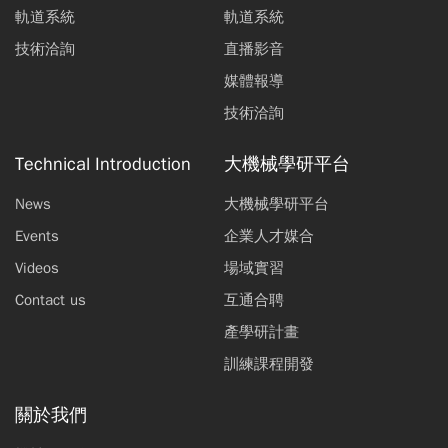
軌道系統
軌道系統
凡
豪
遠
庭
辰
惠
技術洽詢
直播影音
碳纖維輪圈與複材編織技術應用
媒體報導
吳智偉
黃一萍
技術洽詢
鋁合金輕金屬的應用與關鍵製造技術
Technical Introduction
大機械學研平台
蔡明城
陳俊沐
邱垂泓
徐銘鍇
News
大機械學研平台
Events
企業人才媒合
Videos
場域實習
Contact us
互通合聘
產學研計畫
訓練課程開發
關於我們