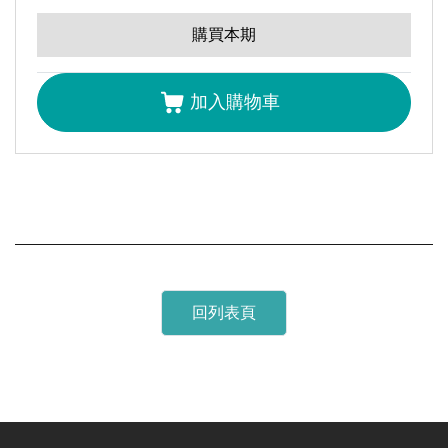
全選
應商的能力，建立最佳的採購數量與時
購買本期
編者的話｜厲兵秣馬、擴大境界
張禎元
加入購物車
技術專題主編前言｜智慧工廠技術專輯主編前言
吳志平
領袖觀點｜藍湖策略：高築牆廣積糧緩稱王的隱形冠軍
簡禎富
領袖觀點｜機台設備原生智慧化趨勢探討
曹永誠
回列表頁
產業脈動｜PCB產業智能化之應用
吳樞俊
物聯網：以OPC UA為主的機台快速連線工具
李敏豪
仲維德