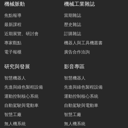
機械脈動
機械工業雜誌
遠端即時監測系統落實智慧工廠實務
焦點報導
當期雜誌
洪毓蔚
陸一宏
黃郁文
最新課程
歷史雜誌
工研院智慧機上盒在馬達智能預診應用
近期展覽、研討會
訂購雜誌
莊
陳
易
洪
楊
胡
廖
專家觀點
機器人與工具機叢書
明龍
俊佑
承霈
勝崴
士進
乙方
國宏
電子報櫃
廣告合作洽詢
傳動系統狀態檢測及定位分析
廖禾溱
李孟霖
許銘翔
偕睿仁
王俊傑
研究與發展
影音專區
沖壓品質與設備線上監測技術
智慧機器人
智慧機器人
白御宏
吳鴻材
張永聖
王俊傑
先進與綠色製程設備
先進與綠色製程設備
運動控制核心系統
運動控制核心系統
鍋爐水質自動管制技術
自動駕駛與電動車
自動駕駛與電動車
蔡宗霖
智慧工廠
智慧工廠
生成對抗網路於工業影像之單一瑕疵分類
無人機系統
無人機系統
羅倆
張耿
呂寧
林毓
李韋
蔡雅