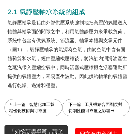
2.1 氣靜壓軸承系統的組成
氣靜壓軸承是藉由外部供壓系統強制地把高壓的氣體送入
軸體與軸承面的間隙之中，利用氣體靜壓力來承載負荷，
系統中包含有供氣系統、節流器、軸承本體與支承元件
（圖1），氣靜壓軸承的氣源為空氣，由於空氣中含有固
體雜質和水氣，經由壓縮機壓縮後，將汽缸內潤滑油產生
之蒸汽帶入壓縮空氣中；同時活塞式壓縮機之活塞運動所
提供的氣體壓力，容易產生波動。因此供給軸承的氣體需
進行乾燥、過濾和穩壓。
上一篇
-
智慧化加工製
下一篇
-
工具機結合面剛度對
程優化技術與可靠度
切削性能可靠度之影響
「如欲訂購單篇，請至
回文章內容列表