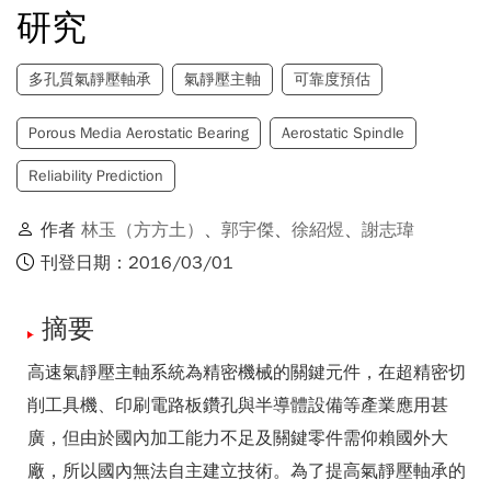
研究
多孔質氣靜壓軸承
氣靜壓主軸
可靠度預估
Porous Media Aerostatic Bearing
Aerostatic Spindle
Reliability Prediction
作者
林玉（方方土）
、
郭宇傑
、
徐紹煜
、
謝志瑋
刊登日期：2016/03/01
摘要
高速氣靜壓主軸系統為精密機械的關鍵元件，在超精密切
削工具機、印刷電路板鑽孔與半導體設備等產業應用甚
廣，但由於國內加工能力不足及關鍵零件需仰賴國外大
廠，所以國內無法自主建立技術。為了提高氣靜壓軸承的