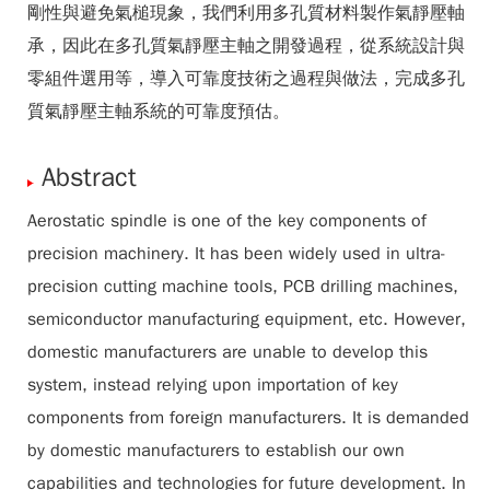
剛性與避免氣槌現象，我們利用多孔質材料製作氣靜壓軸
承，因此在多孔質氣靜壓主軸之開發過程，從系統設計與
零組件選用等，導入可靠度技術之過程與做法，完成多孔
質氣靜壓主軸系統的可靠度預估。
Abstract
Aerostatic spindle is one of the key components of
precision machinery. It has been widely used in ultra-
precision cutting machine tools, PCB drilling machines,
semiconductor manufacturing equipment, etc. However,
domestic manufacturers are unable to develop this
system, instead relying upon importation of key
components from foreign manufacturers. It is demanded
by domestic manufacturers to establish our own
capabilities and technologies for future development. In