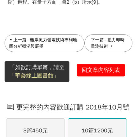
縮）過程。在量子方面，圖2（b）所示[9]。
上一篇
-
離岸風力發電技術專利地
下一篇
-
扭力即時
圖分析概況與展望
量測技術
「如欲訂購單篇，請至
回文章內容列表
「華藝線上圖書館」
更完整的內容歡迎訂購 2018年10月號
3篇450元
10篇1200元