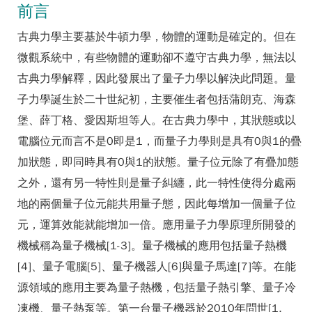
前言
古典力學主要基於牛頓力學，物體的運動是確定的。但在
微觀系統中，有些物體的運動卻不遵守古典力學，無法以
古典力學解釋，因此發展出了量子力學以解決此問題。量
子力學誕生於二十世紀初，主要催生者包括蒲朗克、海森
堡、薛丁格、愛因斯坦等人。在古典力學中，其狀態或以
電腦位元而言不是0即是1，而量子力學則是具有0與1的疊
加狀態，即同時具有0與1的狀態。量子位元除了有疊加態
之外，還有另一特性則是量子糾纏，此一特性使得分處兩
地的兩個量子位元能共用量子態，因此每增加一個量子位
元，運算效能就能增加一倍。應用量子力學原理所開發的
機械稱為量子機械[1-3]。量子機械的應用包括量子熱機
[4]、量子電腦[5]、量子機器人[6]與量子馬達[7]等。在能
源領域的應用主要為量子熱機，包括量子熱引擎、量子冷
凍機、量子熱泵等。第一台量子機器於2010年問世[1,