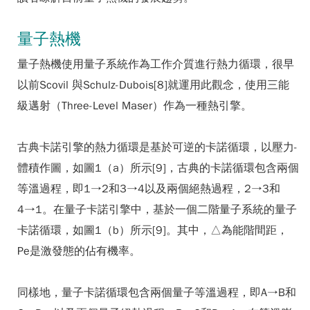
量子熱機
量子熱機使用量子系統作為工作介質進行熱力循環，很早
以前Scovil 與Schulz-Dubois[8]就運用此觀念，使用三能
級邁射（Three-Level Maser）作為一種熱引擎。
古典卡諾引擎的熱力循環是基於可逆的卡諾循環，以壓力-
體積作圖，如圖1（a）所示[9]，古典的卡諾循環包含兩個
等溫過程，即1→2和3→4以及兩個絕熱過程，2→3和
4→1。在量子卡諾引擎中，基於一個二階量子系統的量子
卡諾循環，如圖1（b）所示[9]。其中，△為能階間距，
Pe是激發態的佔有機率。
同樣地，量子卡諾循環包含兩個量子等溫過程，即A→B和