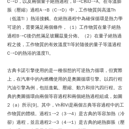
C→D，以及兩個量子絕熱過程，B→C和D→A。在等溫膨
脹（壓縮）過程A→B（C→D）中，工作物質與高溫Th
（低溫Tl ）熱浴接觸。在絕熱過程中為確保循環是熱力學
可逆的，需要滿足兩個條件，（1）工作物質在量子絕熱
過程B→C後仍然滿足玻爾茲曼分佈。（2）在量子絕熱過
程之後，工作物質的有效溫度Tl等於隨後的量子等溫過程
C→D的熱浴的溫度Tl。
古典卡諾引擎使用的是一種假想的可逆熱力循環，但實際
上，在汽車中的內燃機使用的是奧圖循環引擎。以四行程
汽油引擎為例，包括進氣、壓縮、動力和排汽四行程。古
典的奧圖循環由兩個等容過程和兩個絕熱過程組成，如圖
2（a）所示[9]。其中，Vh和Vl是兩個古典等容過程中的工
作物質的體積。過程1→2（3→4）是古典的等容加熱（冷
卻）過程，並且過程2→3（4→1）是古典的絕熱膨脹（壓