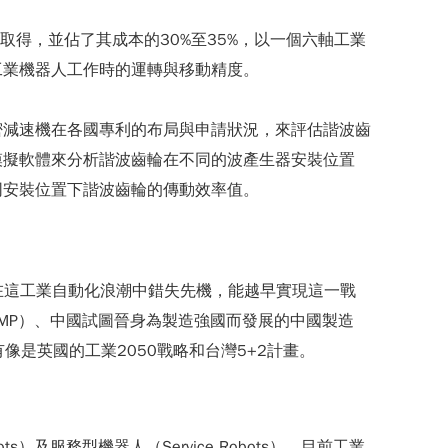
得，並佔了其成本的30%至35%，以一個六軸工業
工業機器人工作時的運轉與移動精度。
密減速機在各國專利的布局與申請狀況，來評估諧波齒
模擬軟體來分析諧波齒輪在不同的波產生器安裝位置
同安裝位置下諧波齒輪的傳動效率值。
想在這工業自動化浪潮中錯失先機，能越早實現這一戰
hip, AMP）、中國試圖晉身為製造強國而發展的中國製造
還有像是英國的工業2050戰略和台灣5+2計畫。
 Robots）及服務型機器人（Service Robots），目前工業