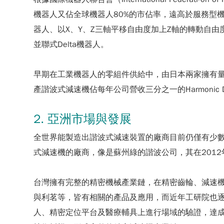
機器人又佔全球機器人80%的市佔率，遠高於服務型
器人、以X、Y、Z三軸平移自由度加上Z軸的轉動自
並聯式Delta機器人。
早期在工業機器人的零組件供給中，由日本兩家擁有量產
產諧波式減速機佔每年公司營收三分之一的Harmonic D
2. 亞洲市場與發展
全世界能製造出諧波式減速裝置的廠商目前仍僅有少
式減速機的廠商，像是蘇州綠的諧波公司，其在201
台灣擁有完整的精密機械產業鏈，在精密齒輪、減速
與利茗等，皆有相關的產品及應用，而近年工研院也
人、精密定位平台及醫療輔具上進行場域的驗證，達