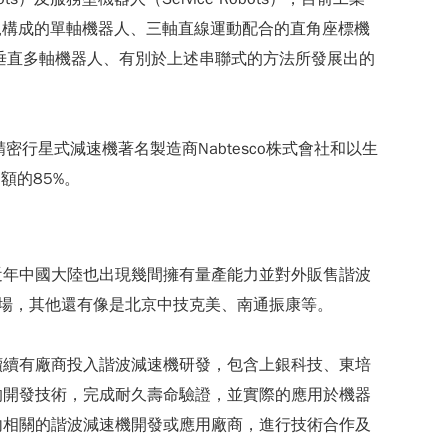
軌構成的單軸機器人、三軸直線運動配合的直角座標機
的垂直多軸機器人、有別於上述串聯式的方法所發展出的
行星式減速機著名製造商Nabtesco株式會社和以生
售額的85%。
近年中國大陸也出現幾間擁有量產能力並對外販售諧波
市場，其他還有像是北京中技克美、南通振康等。
續續有廠商投入諧波減速機研發，包含上銀科技、東培
的開發技術，完成耐久壽命驗證，並實際的應用於機器
內相關的諧波減速機開發或應用廠商，進行技術合作及