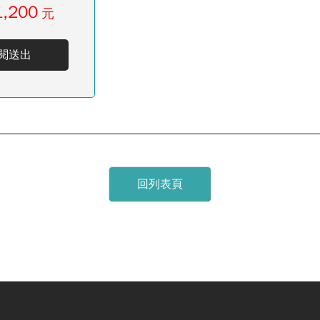
1,200
元
閱送出
回列表頁