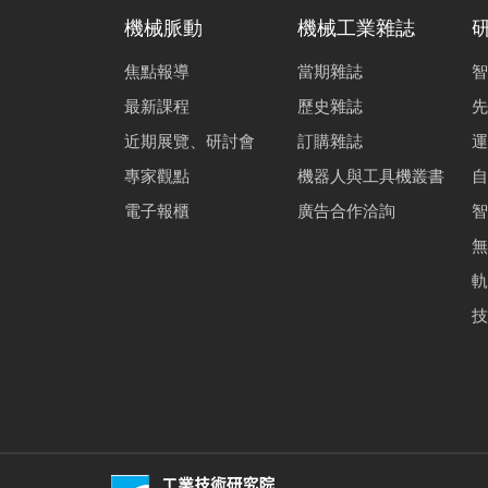
機械脈動
機械工業雜誌
焦點報導
當期雜誌
智
最新課程
歷史雜誌
先
近期展覽、研討會
訂購雜誌
運
專家觀點
機器人與工具機叢書
自
電子報櫃
廣告合作洽詢
智
無
軌
技