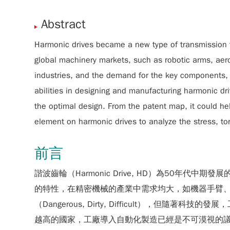
Abstract
Harmonic drives became a new type of transmission te
global machinery markets, such as robotic arms, aer
industries, and the demand for the key components, 
abilities in designing and manufacturing harmonic dr
the optimal design. From the patent map, it could he
element on harmonic drives to analyze the stress, tor
前言
諧波齒輪（Harmonic Drive, HD）為5
的特性，在精密機械的產業中需求均大，如機器手臂、
（Dangerous, Dirty, Difficult
越高的國家，工廠導入自動化製造已經是不可漠視的議題