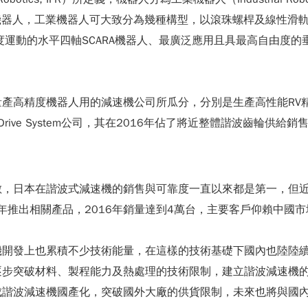
機器人，工業機器人可大致分為幾種構型，以滾珠螺桿及線性滑
由度運動的水平四軸SCARA機器人、最廣泛應用且具最高自由度
高精度機器人用的減速機公司所瓜分，分別是生產高性能RV精密
rive System公司，其在2016年佔了將近整體諧波齒輪供給銷
數，日本在諧波式減速機的銷售與可靠度一直以來都是第一，但
2年推出相關產品，2016年銷量達到4萬台，主要客戶仰賴中國
機開發上也累積不少技術能量，在這樣的技術基礎下國內也陸陸
逐步突破材料、製程能力及熱處理的技術限制，建立諧波減速機
成諧波減速機國產化，突破國外大廠的供貨限制，未來也將與國