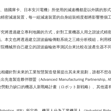
科、德國庫卡、日本安川電機）所使用的減速機都是以外購的形式取
的精密減速裝置，每一組減速裝置的自身組裝精度都將影響整個
研究將透過建立專利地圖的方式，針對工業機器人用之諧波式精
議。本文也將透過建立諧波齒輪傳動系統之三維分析模組，利用
研院機械所自己建立的諧波齒輪效率測試台來比較在波產生器不
大國也相繼針對未來的工業智慧製造發展提出其未來規劃，誰都不
伴聯盟（Advanced Manufacturing Partners
尋求機器人解決勞動力缺口的機器人新戰略計畫（ロボット新戦略）、其他
 of Robotics, IFR）所定義，機器人分為工業機器人（Industrial