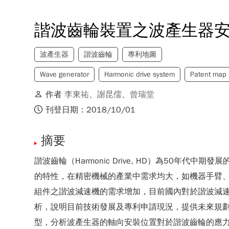
諧波齒輪裝置之波產生器
波產生器
諧波齒輪
專利地圖
Wave generator
Harmonic drive system
Patent map 
作者
李東祐
、
謝昆儒
、
曾瑞堂
刊登日期：2018/10/01
摘要
諧波齒輪（Harmonic Drive, HD）為5
的特性，在精密機械的產業中需求均大，如機器手臂
組件之諧波減速機的需求增加，目前國內對於諧波減
析，說明目前技術發展及專利申請現況，提供未來規
型，分析波產生器的軸向安裝位置對於諧波齒輪的應