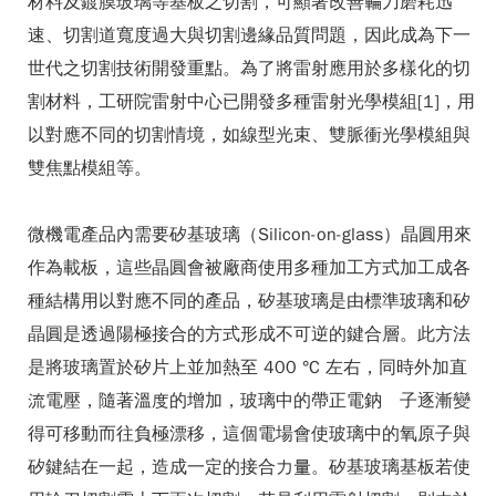
材料及鍍膜玻璃等基板之切割，可顯著改善輪刀磨耗迅
速、切割道寬度過大與切割邊緣品質問題，因此成為下一
世代之切割技術開發重點。為了將雷射應用於多樣化的切
割材料，工研院雷射中心已開發多種雷射光學模組[1]，用
以對應不同的切割情境，如線型光束、雙脈衝光學模組與
雙焦點模組等。
微機電產品內需要矽基玻璃（Silicon-on-glass）晶圓用來
作為載板，這些晶圓會被廠商使用多種加工方式加工成各
種結構用以對應不同的產品，矽基玻璃是由標準玻璃和矽
晶圓是透過陽極接合的方式形成不可逆的鍵合層。此方法
是將玻璃置於矽片上並加熱至 400 °C 左右，同時外加直
流電壓，隨著溫度的增加，玻璃中的帶正電鈉離子逐漸變
得可移動而往負極漂移，這個電場會使玻璃中的氧原子與
矽鍵結在一起，造成一定的接合力量。矽基玻璃基板若使