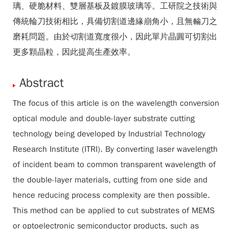
璃、硬脆材料、雙層基板及鍍膜玻璃等。工研院之技術與
傳統輪刀技術相比，具備切割道邊緣崩角小，且無輪刀之
磨耗問題。由於切割道寬度很小，因此單片晶圓可切割出
更多顆晶粒，因此提高生產效率。
Abstract
The focus of this article is on the wavelength conversion
optical module and double-layer substrate cutting
technology being developed by Industrial Technology
Research Institute (ITRI). By converting laser wavelength
of incident beam to common transparent wavelength of
the double-layer materials, cutting from one side and
hence reducing process complexity are then possible.
This method can be applied to cut substrates of MEMS
or optoelectronic semiconductor products, such as