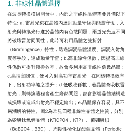
1. 非線性晶體選擇
在波長轉換模組開發中，內部之非線性晶體需要具備以下
特性: a. 雷射光束在晶體內達到動量守恆與能量守恆，入
射光與轉換光行進於晶體內有色散問題，兩道光光速不同
將破壞雷射同調性，此時可利用晶體之雙折射
（Birefringence）特性，透過調變晶體溫度、調變入射角
度等手段，達成動量守恆；b.高非線性係數，因提高非線
性係數可提升轉換效率，故會多利用高非線性係數晶體；
c.高損害閥值，便可入射高功率雷射光，在同樣轉換效率
下，出射功率隨之提升；d.低吸收係數，若晶體會吸收雷
射光，則轉換過程會產生廢熱問題，熱會影響晶體結構造
成損壞或造成出射光不穩定輸出；e.晶體保存容易，具不
易潮解的特性。圖2為常見四種非線性晶體之性質，分別
為磷酸鈦氧鉀晶體（KTiOPO4，KTP）、偏硼酸鋇
（BaB2O4，BBO）、周期性極化鈮酸鋰晶體（Periodic