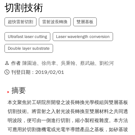
切割技術
超快雷射切割
雷射波長轉換
雙層基板
Ultrafast laser cutting
Laser wavelength conversion
Double layer substrate
作者
陳園迪
、
徐尚聿
、
吳秉翰
、
蔡武融
、
劉松河
刊登日期：2019/02/01
摘要
本文聚焦於工研院所開發之波長轉換光學模組與雙層基板
切割技術。將雷射之入射光波長轉換至雙層材料之共同透
明波段，便可由一側進行切割，縮小製程複雜度。本方法
可應用於切割微機電或光電半導體產品之基板，如矽基玻