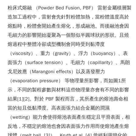
粉床式熔融 （Powder Bed Fusion, PBF） 雷射金屬積層製
造加工過程中，雷射會先針對粉體加熱，當粉體溫度高於
熔點時，粉體會開始產生熔化，形成融池。而後融池會因
毛細力的影響開始凝聚為一個類似半圓球狀的形狀。且燒
熔過程中整體冷卻成型機制會同時受到黏滯度
（viscosity）、重力（gravity）、浮力（buoyancy）、表
面張力（surface tension）、毛細力（capillarity）、馬朗
戈尼效應（Marangoni effects）以及蒸發壓力
（evaporation pressure） 等物理量所影響，而如圖1所
示，不同的製程參數與材料這些物理量亦會有不同的影響
結果[1][2]。對於 PBF 製程而言，其所產生的熔池壽命相
當的短且低黏滯度。高表面張力結合金屬的潤濕
（wetting）能力會使得熔池表面產生穩定且平滑表面，相
反地，不穩定的熔池也會因表面張力作用而使熔池產生熔
球體（melt ball, [3]），Kruth et al. [4] 曾經利用簡化的