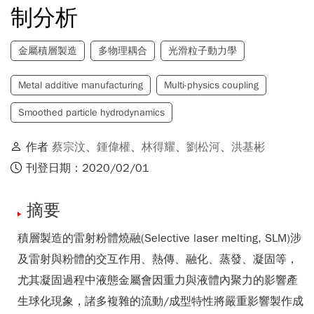
制分析
金屬積層製造
多物理耦合
光滑粒子動力學
Metal additive manufacturing
Multi-physics coupling
Smoothed particle hydrodynamics
作者
蔡宗汶
、
鍾偉權
、
林得耀
、
劉松河
、
洪基彬
刊登日期：2020/02/01
摘要
積層製造的雷射粉體燒融(Selective laser melting, SLM)涉
及雷射與粉體的交互作用、熱傳、融化、蒸發、凝固等，
尤其凝固過程中液態金屬會因重力與液體內聚力的影響產
生球化現象，諸多複雜的流動/成型特性將嚴重影響製作成