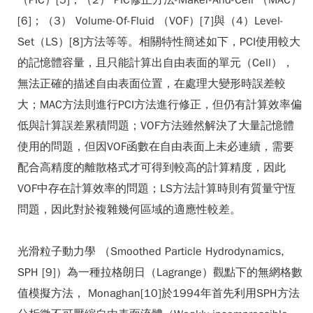
（PIC）[5]；（2） PIC修正方法-Maker-And-Cell （MAC）
[6]；（3） Volume-Of-Fluid （VOF）[7]與（4）Level-
Set（LS）[8]方法等等。相關特性簡述如下，PCI使用較大
的記憶體容量，且只能計算出自由表面的單元（Cell），
無法正確的描述自由表面位置，在處理大變形時誤差較
大；MAC方法則進行PCI方法進行修正，但仍有計算效率偏
低與計算誤差累積問題；VOF方法雖然解決了大量記憶體
使用的問題，但因VOF函數在自由表面上未必連續，需要
配合高精度的離散格式才可得到較高的計算精度，因此
VOF中存在計算效率的問題；LS方法計算時則有質量守恆
問題，因此對於複雜幾何區域的適應性較差。
光滑粒子動力學 （Smoothed Particle Hydrodynamics,
SPH [9]）為一種拉格朗日（Lagrange）觀點下的無網格數
值模擬方法， Monaghan[10]於1994年首先利用SPH方法