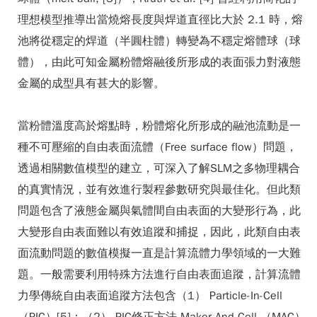
理想模型推導出當燒熔長度與焊道直徑比大於 2.1 時，熔
池將從穩定的焊道（半圓柱體）轉變為不穩定熔體球（球
體），由此可知金屬粉體熔融後所形成的表面張力對液態
金屬的成型具有甚大的影響。
當粉體溫度高於熔點時，粉體熔化所形成的融池流動是一
種不可壓縮的自由表面流體（Free surface flow）問題，
透過相關數值模型的建立，可深入了解SLM之多物理耦合
的真實情況，並有效進行製程參數研究與最佳化。但此類
問題包含了液態金屬與氣體間自由表面的大變形行為，此
大變形自由表面難以有效追蹤和捕捉，因此，此類自由表
面流動問題的數值模擬一直是計算流體力學領域的一大難
題。一般需要利用特殊方法進行自由表面追蹤，計算流體
力學傳統自由表面追蹤方法包含（1） Particle-In-Cell