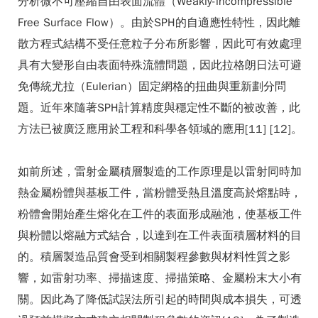
分析微不可壓縮自由表面流體（Weakly-incompressible
Free Surface Flow）。由於SPH的自適應性特性，因此離
散方程式結構不受任意粒子分布所影響，因此可有效處理
具有大變形自由表面特殊流體問題，因此拉格朗日法可避
免傳統尤拉（Eulerian）固定網格的扭曲與重新劃分問
題。近年來隨著SPH計算精度與穩定性不斷的被改善，此
方法已被廣泛應用於工程和科學各領域的應用[11] [12]。
如前所述，雷射金屬積層製造的工作原理是以雷射同時加
熱金屬粉體與基板工件，當粉體受熱且溫度高於熔點時，
粉體會開始產生熔化在工件的表面形成融池，使基板工件
與粉體以熔融方式結合，以達到在工件表面積層材料的目
的。積層製造品質會受到相關製程參數與材料性質之影
響，如雷射功率、掃描速度、掃描策略、金屬粉末大小有
關。因此為了降低試誤法所引起的時間與成本損失，可透