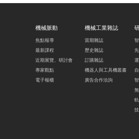
機械脈動
機械工業雜誌
焦點報導
當期雜誌
智
最新課程
歷史雜誌
先
近期展覽、研討會
訂購雜誌
運
專家觀點
機器人與工具機叢書
自
電子報櫃
廣告合作洽詢
智
無
軌
技