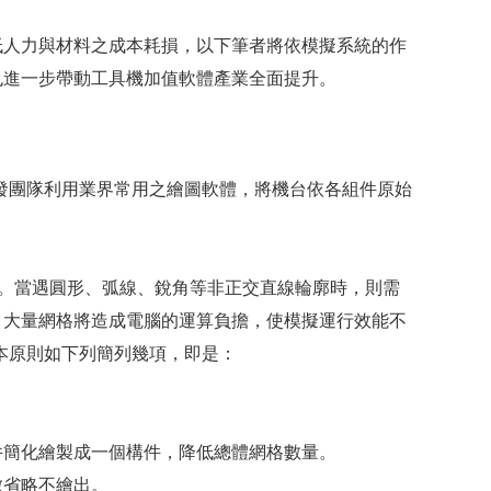
低人力與材料之成本耗損，以下筆者將依模擬系統的作
也進一步帶動工具機加值軟體產業全面提升。
發團隊利用業界常用之繪圖軟體，將機台依各組件原始
面。當遇圓形、弧線、銳角等非正交直線輪廓時，則需
，大量網格將造成電腦的運算負擔，使模擬運行效能不
本原則如下列簡列幾項，即是：
件簡化繪製成一個構件，降低總體網格數量。
數省略不繪出。