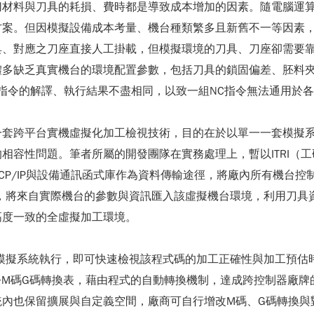
切材料與刀具的耗損、費時都是導致成本增加的因素。隨電腦運
方案。但因模擬設備成本考量、機台種類繁多且新舊不一等因素
具、對應之刀座直接人工掛載，但模擬環境的刀具、刀座卻需要
體多缺乏真實機台的環境配置參數，包括刀具的鎖固偏差、胚料
指令的解譯、執行結果不盡相同，以致一組NC指令無法通用於
一套跨平台實機虛擬化加工檢視技術，目的在於以單一一套模擬
容性問題。筆者所屬的開發團隊在實務處理上，暫以ITRI（工
TCP/IP與設備通訊函式庫作為資料傳輸途徑，將廠內所有機台
，將來自實際機台的參數與資訊匯入該虛擬機台環境，利用刀具
高度一致的全虛擬加工環境。
模擬系統執行，即可快速檢視該程式碼的加工正確性與加工預估
C指令M碼G碼轉換表，藉由程式的自動轉換機制，達成跨控制器廠
統內也保留擴展與自定義空間，廠商可自行增改M碼、G碼轉換與