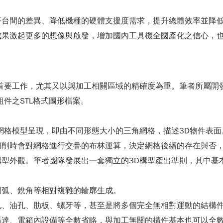
平台間的差異、降低機種的硬體支援度需求，提升總體效率並降
成果激起更多的想像與啟發，增加國內工具機全國產化之信心，
首要工作，尤其又以與加工相關區域的精確度為重。筆者所屬開
件之STL格式圖形檔案。
網格模型呈現，即由不同形態大小的三角網格，描述3D物件表
切削時會對網格進行交疊的布林運算，決定網格後續的存在與否
型外觀。筆者團隊發展出一套獨立的3D構型產出準則，其中基
圓弧、銳角等相對複雜的輪廓生成。
孔、油孔、肋板、螺牙等，甚至是將多個完全無相對運動的結構
馬達、電箱內設備等全數省略，與加工無關的構件基本也可以全