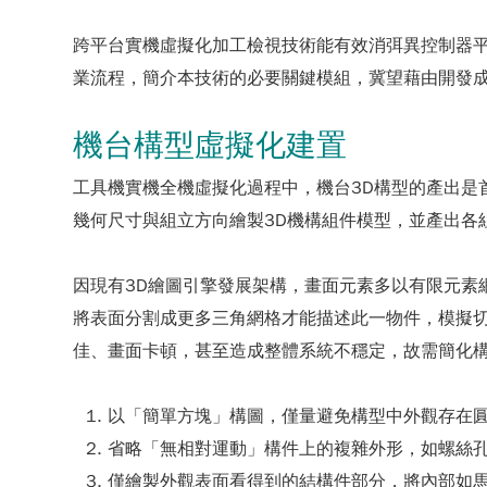
跨平台實機虛擬化加工檢視技術能有效消弭異控制器
業流程，簡介本技術的必要關鍵模組，冀望藉由開發
機台構型虛擬化建置
工具機實機全機虛擬化過程中，機台3D構型的產出是
幾何尺寸與組立方向繪製3D機構組件模型，並產出各組
因現有3D繪圖引擎發展架構，畫面元素多以有限元素
將表面分割成更多三角網格才能描述此一物件，模擬
佳、畫面卡頓，甚至造成整體系統不穩定，故需簡化構
以「簡單方塊」構圖，僅量避免構型中外觀存在
省略「無相對運動」構件上的複雜外形，如螺絲
僅繪製外觀表面看得到的結構件部分，將內部如