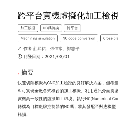
跨平台實機虛擬化加工檢
加工模擬
NC碼轉換
跨平台
Machining simulation
NC code conversion
Cross-pl
作者
莊昇祐
、
張信常
、
鄭志平
刊登日期：2021/03/01
摘要
快速切削模擬為CNC加工驗證的良好解決方案，但考
即可實現全廠各式機台的加工模擬。利用通訊介面將
實機高一致性的虛擬加工環境。執行NC(Numerica
轉檔為目標廠牌控制器的NC碼，將其發配至對應機型
耗損。