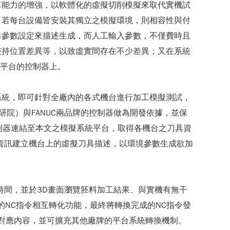
算能力的增強，以軟體化的虛擬切削模擬來取代實機試
，若每台設備皆安裝其獨立之模擬環境，則相容性與付
靠參數設定來描述生成，而人工輸入參數，不僅費時且
夾持位置差異等，以致虛實間存在不少差異；又在系統
各平台的控制器上。
系統，即可針對全廠內的各式機台進行加工模擬測試，
研院）與FANUC兩品牌的控制器做為開發依據，並保
控制器連結至本文之模擬系統平台，取得各機台之刀具資
資訊建立機台上的虛擬刀具描述，以環境參數生成欲加
時間，並於3D畫面瀏覽胚料加工結果、與實機有無干
牌的NC指令相互轉化功能，最終將轉換完成的NC指令發
對應內容，並可擴充其他廠牌的平台系統轉換機制。