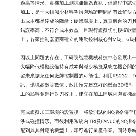
過高等情形。實機加工測試雖最為直觀，但過程中試
加工，是一大幅減少材料耗損與驗證時間的有效解決
出成本都是達成的隱憂；硬體環境上，真實機台的刀
錯誤率高，不符合成本效益；且現行虛擬切削模擬軟
上，各家控制器廠商建立的運動控制核心對M碼、G碼
因以上問題的存在，工研院智慧機械科技中心發展出
大幅降低模擬設備持有成本與減少模擬系統在機台間的相
留未來擴充任何廠牌控制器的可能性。利用RS232、
訊、環境參數等數值，啟用預先建立好的機台3D模型
工的胚料並進行對刀校正，建立在加工區域內與實機
完成虛擬加工環境的設置後，將欲測試的NC指令傳至
涉或碰撞情形。而後利用系統內ITRI及FANUC的N
配到與其對應的機型上，即可進行量產作業。同時系