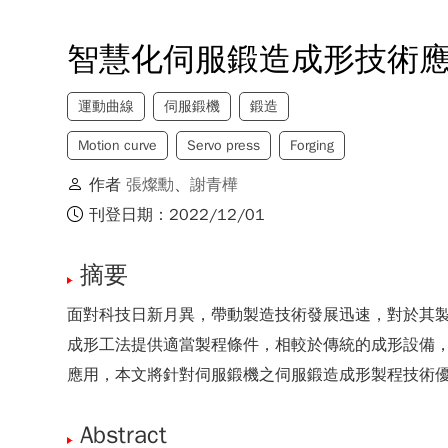
智慧化伺服鍛造成形技術
運動曲線
伺服鍛機
鍛造
Motion curve
Servo press
Forging
作者
張燦勳
、
謝青樺
刊登日期：2022/12/01
摘要
面對科技日新月異，帶動製造技術發展迅速，對於其
成形工法提供適當製程條件，相較於傳統的成形設備
應用，本文將針對伺服鍛機之伺服鍛造成形製程技術
Abstract