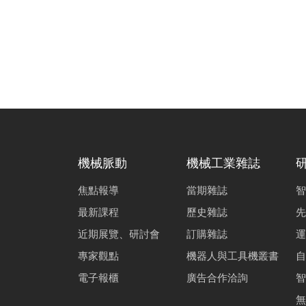
機械脈動
機械工業雜誌
焦點報導
當期雜誌
智
最新課程
歷史雜誌
先
近期展覽、研討會
訂購雜誌
運
專家觀點
機器人與工具機叢書
自
電子報櫃
廣告合作洽詢
智
無