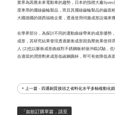
業界為因應未來電動車的趨勢，日本的指標大廠Syvec與Am
度車用的擺線齒輪製品，而且其擺線齒輪製品的齒面粗糙
大國德國的德西福格企業，透過使用伺服成形設備來
在學界部分，為探討不同的運動曲線帶來的成形優勢，許
成形，其研究結果發現透過脈衝成形因負壓效果使得潤
人 [2]也以脈衝成形曲線對不銹鋼板材做沖鍛試驗，
合適當的潤滑劑來成形低碳鋼圓杯，即可有效降低表
上一篇
-
四通銅質接頭之省料化水平多軸複動化
「如欲訂購單篇，請至