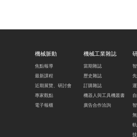
機械脈動
機械工業雜誌
焦點報導
當期雜誌
智
最新課程
歷史雜誌
先
近期展覽、研討會
訂購雜誌
運
專家觀點
機器人與工具機叢書
自
電子報櫃
廣告合作洽詢
智
無
軌
技