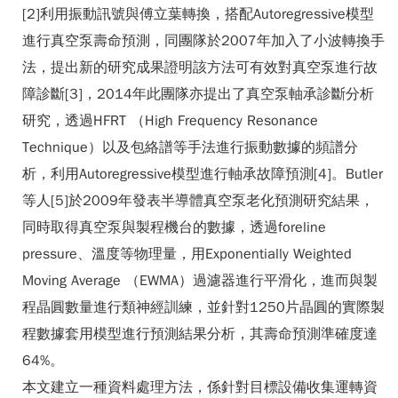
[2]利用振動訊號與傅立葉轉換，搭配Autoregressive模型
進行真空泵壽命預測，同團隊於2007年加入了小波轉換手
法，提出新的研究成果證明該方法可有效對真空泵進行故
障診斷[3]，2014年此團隊亦提出了真空泵軸承診斷分析
研究，透過HFRT （High Frequency Resonance
Technique）以及包絡譜等手法進行振動數據的頻譜分
析，利用Autoregressive模型進行軸承故障預測[4]。Butler
等人[5]於2009年發表半導體真空泵老化預測研究結果，
同時取得真空泵與製程機台的數據，透過foreline
pressure、溫度等物理量，用Exponentially Weighted
Moving Average （EWMA）過濾器進行平滑化，進而與製
程晶圓數量進行類神經訓練，並針對1250片晶圓的實際製
程數據套用模型進行預測結果分析，其壽命預測準確度達
64%。
本文建立一種資料處理方法，係針對目標設備收集運轉資