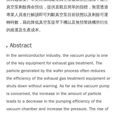
真空泵剩餘壽命預估，提供直觀且簡單的指標，無需透過
專業人員進行解讀即可判斷真空泵目前狀態以及剩餘可運
轉時數，藉此降低真空泵提早下機以及無預警跳機所衍生
的維運及生產成本。
Abstract
In the semiconductor industry, the vacuum pump is one
of the key equipment for exhaust gas treatment. The
particle generated by the wafer process often reduces
the efficiency of the exhaust gas treatment equipment or
shuts down without warning. As far as the vacuum pump
is concerned, the increase in the amount of particle
leads to a decrease in the pumping efficiency of the
vacuum chamber and increase the pressure. The rise of