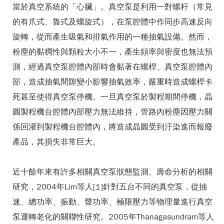
當於真空系統的「心臟」。真空泵是利用一對螺杆（常見
的有爪式、魯式及螺旋式），在泵腔體中作同步高速反向
旋轉，從而產生吸氣和排氣作用的一種抽氣設備。然而，
粉塵的黏稠性與顆粒大小不一，產生頻率與密度也無法預
測，經過真空泵腔體內部時會黏著在螺桿、真空泵腔體內
部，造成抽氣間隙變小影響抽氣效率，嚴重時造成螺桿卡
死甚至使得真空泵停機。一旦真空泵於製程期間停機，晶
圓製程機台腔體內部壓力無法維持，管路內粉塵因壓力關
係回灌到製程機台腔體內，將造成晶圓受到汙染進而報廢
產品，其損失非常巨大。
近十餘年來有許多相關真空泵狀態監測、壽命分析的相關
研究，2004年Lim等人[1]針對五台不同的真空泵，從抽
速、總功率、振動、聲功率、極限壓力等物理量進行真空
泵運轉老化的關聯性研究。2005年Thanagasundram等人