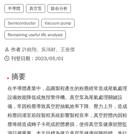
半導體
真空泵
餘命分析
Semiconductor
Vacuum pump
Remaining useful life analysis
作者
許銘翔
、
吳鴻材
、
王俊傑
刊登日期：2023/05/01
摘要
在半導體產業中，晶圓製程產生的粉塵經常造成尾氣處理
設備效能降低或無預警停機。真空泵為尾氣處理關鍵設
備，常因粉塵導致真空腔抽氣效率下降、壓力上升，造成
粉塵回灌至前段製程系統影響製程良率，真空腔體內因粉
塵堆積造成轉子卡死或腔體磨損，使得真空泵健康狀態監
測日趨重要。本文目標為建立真空泵健康狀態指標，進行