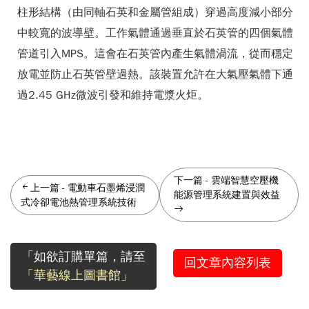
柱形結構（由同軸石英和金屬管組成）穿過高度減小部分
中較寬的波導壁。工作氣體通過垂直於石英管的四個氣體
管道引入MPS。這會在石英管內產生氣體渦流，從而穩定
放電並防止石英管壁過熱。該裝置允許在大氣壓氣體下通
過2.45 GHz微波引發和維持電漿火炬。
下一篇
-
雲端智慧空壓機
上一篇
-
電動車石墨烯浸潤
能源管理系統建置與效益
式冷卻電池熱管理系統技術
「如欲訂購單篇，請至
回文章內容列表
「華藝線上圖書館」