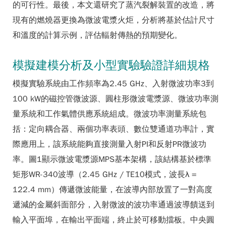
的可行性。最後，本文還研究了蒸汽裂解裝置的改造，將
現有的燃燒器更換為微波電漿火炬，分析將基於估計尺寸
和溫度的計算示例，評估輻射傳熱的預期變化。
模擬建模分析及小型實驗驗證詳細規格
模擬實驗系統由工作頻率為2.45 GHz、入射微波功率3到
100 kW的磁控管微波源、圓柱形微波電漿源、微波功率測
量系統和工作氣體供應系統組成。微波功率測量系統包
括：定向耦合器、兩個功率表頭、數位雙通道功率計，實
際應用上，該系統能夠直接測量入射PI和反射PR微波功
率。圖1顯示微波電漿源MPS基本架構，該結構基於標準
矩形WR-340波導（2.45 GHz / TE10模式，波長λ =
122.4 mm）傳遞微波能量，在波導內部放置了一對高度
遞減的金屬斜面部分，入射微波的波功率通過波導饋送到
輸入平面埠，在輸出平面端，終止於可移動擋板。中央圓