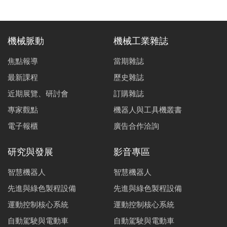
機械脈動
機械工業雜誌
焦點報導
當期雜誌
最新課程
歷史雜誌
近期展覽、研討會
訂購雜誌
專家觀點
機器人與工具機叢書
電子報櫃
廣告合作洽詢
研究與發展
影音專區
智慧機器人
智慧機器人
先進與綠色製程設備
先進與綠色製程設備
運動控制核心系統
運動控制核心系統
自動駕駛與電動車
自動駕駛與電動車