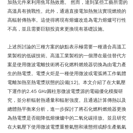
加熱元件來利用焦耳熱效應。 然而，達到某些工藝所需的
高溫具有挑戰性。此外，通過直接電加熱無法實現燃燒的
高輻射傳熱率。這使得將現有熔爐改造為電力熔爐可行性
不高，並且需要巨額投資來更換現有基礎設施。
上述所討論的三種方案的缺點表示極需要一種適合高溫工
業製程的低碳技術。高溫工業製程的一個潛在最佳替代方
案是使用微波電離技術將石化燃料燃燒器切換為由電力產
生的熱電漿。電漿火炬是一種使用微波或電弧將工作氣體
電離加熱至熱電漿狀態的設備[12]。本文介紹了在大氣壓
下運作的2.45 GHz圓柱形微波電漿源的電磁優化模擬研
究，並分析輻射熱通量和輻射強度。且通過計算傳熱以及
總體熱平衡來分析，進一步探討了將石化燃料燃燒器更換
為熱電漿是否能降低熔煉爐中的二氧化碳排放。並且研究
在大氣壓下使用微波電漿重整氣態和液態烴或醇生產氫氣