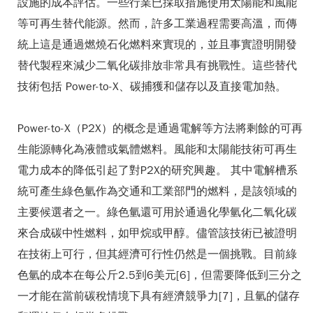
設施的成本評估。一些行業已採取措施使用太陽能和風能
等可再生替代能源。然而，許多工業過程需要高溫，而傳
統上這是通過燃燒石化燃料來實現的，並且事實證明開發
替代製程來減少二氧化碳排放非常具有挑戰性。這些替代
技術包括 Power-to-X、碳捕獲和儲存以及直接電加熱。
Power-to-X（P2X）的概念是通過電解等方法將剩餘的可再
生能源轉化為液體或氣體燃料。風能和太陽能技術可再生
電力成本的降低引起了對P2X的研究興趣。 其中電解槽系
統可產生綠色氫作為交通和工業部門的燃料，是該領域的
主要候選者之一。綠色氫還可用於通過化學氫化二氧化碳
來合成碳中性燃料，如甲烷或甲醇。儘管該技術已被證明
在技術上可行，但其經濟可行性仍然是一個挑戰。目前綠
色氫的成本在每公斤2.5到6美元[6]，但需要降低到三分之
一才能在當前碳稅情境下具有經濟競爭力[7]，且氫的儲存