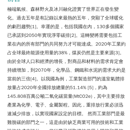
極端氣候、森林野火及冰川融化證實了世界正在發生變
化。過去五年是有記錄以來最熱的五年，突顯了全球暖化
的劇烈趨勢[1]。幸運的是，包括我國在內，130多個國家
已承諾到2050年實現淨零碳排[2]。這轉變將需要包括工
業在內的所有部門的共同努力才可能達成。2020年工業約
占全球最終能源使用量的38%，煤炭仍然是主要來源[3]。
由於全球人口和經濟的增長，對商品和材料的需求肯定會
持續增加，到2070年，化學品、鋼鐵和水泥的需求大約是
當前的三倍[4]。以我國為例，工業製造部門的溫室氣體排
放量占2020年全國排放總量的51.14% [5]，約為
145.808百萬公噸二氧化碳當量(MtCO2e)，其中主要排放
產業為化學、電子、金屬製程。因此，重排放行業必須迅
速減少排放，以實現國家設定的目標。 然而工業部門是最
難脫碳的部門之一，這是由於缺乏商業可用的技術和工業