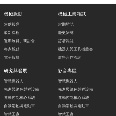
機械脈動
機械工業雜誌
焦點報導
當期雜誌
最新課程
歷史雜誌
近期展覽、研討會
訂購雜誌
專家觀點
機器人與工具機叢書
電子報櫃
廣告合作洽詢
研究與發展
影音專區
智慧機器人
智慧機器人
先進與綠色製程設備
先進與綠色製程設備
運動控制核心系統
運動控制核心系統
自動駕駛與電動車
自動駕駛與電動車
智慧工廠
智慧工廠