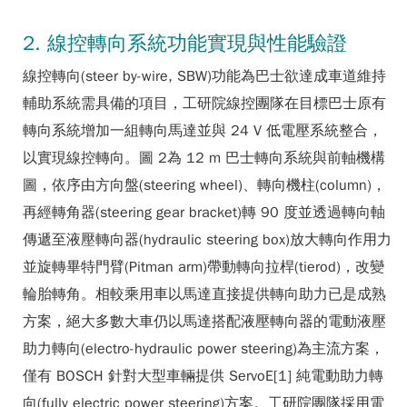
2. 線控轉向系統功能實現與性能驗證
線控轉向(steer by-wire, SBW)功能為巴士欲達成車道維持
輔助系統需具備的項目，工研院線控團隊在目標巴士原有
轉向系統增加一組轉向馬達並與 24 V 低電壓系統整合，
以實現線控轉向。圖 2為 12 m 巴士轉向系統與前軸機構
圖，依序由方向盤(steering wheel)、轉向機柱(column)，
再經轉角器(steering gear bracket)轉 90 度並透過轉向軸
傳遞至液壓轉向器(hydraulic steering box)放大轉向作用力
並旋轉畢特門臂(Pitman arm)帶動轉向拉桿(tierod)，改變
輪胎轉角。相較乘用車以馬達直接提供轉向助力已是成熟
方案，絕大多數大車仍以馬達搭配液壓轉向器的電動液壓
助力轉向(electro-hydraulic power steering)為主流方案，
僅有 BOSCH 針對大型車輛提供 ServoE[1] 純電動助力轉
向(fully electric power steering)方案。工研院團隊採用電