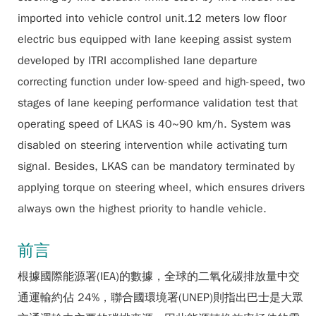
imported into vehicle control unit.12 meters low floor
electric bus equipped with lane keeping assist system
developed by ITRI accomplished lane departure
correcting function under low-speed and high-speed, two
stages of lane keeping performance validation test that
operating speed of LKAS is 40~90 km/h. System was
disabled on steering intervention while activating turn
signal. Besides, LKAS can be mandatory terminated by
applying torque on steering wheel, which ensures drivers
always own the highest priority to handle vehicle.
前言
根據國際能源署(IEA)的數據，全球的二氧化碳排放量中交
通運輸約佔 24%，聯合國環境署(UNEP)則指出巴士是大眾