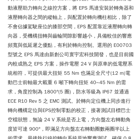
動液壓助力轉向之線控方案，將 EPS 馬達安裝於轉角器和
液壓轉向器之間的縱軸上，與配置於轉向機柱相比，除了
不會佔據駕駛座位的膝部空間，EPS 配置靠近液壓轉向轉
向器，受機構扭轉與齒輪間隙影響越小，具備較佳的響應
頻寬與低延遲之優點，有利於轉向控制。選用的 E00703
型號之 EPS 馬達由新創公司寰宇宏科技開發，也是目前國
內較成熟之 EPS 方案，操作電壓 24 V 與原車的低電壓系
統相符，可提供最大扭矩 55 Nm 也滿足全尺寸(12 m)電
動巴士前軸最大載重 6 噸下轉向扭矩 40~45 Nm 的需
求，角度控制為 1800°(5 圈)，防水等級為 IP67 並通過
ECE R10 Rev 5 之 EMC 測試。於轉向定位機上同步進行
轉向機構定位與EPS控制零點的校正，接著測試目標巴士
空檔狀態，無論 24 V 系統是否上電，方向盤左右轉動角
度皆可達 900°，即滿足方向盤左右轉動圈數兩圈半以上
的需求。最後執行線控轉向系統原地響應測試，確保 0.8