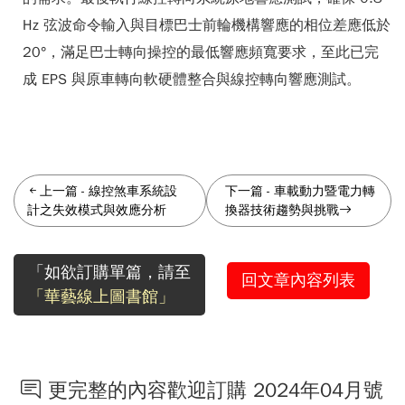
Hz 弦波命令輸入與目標巴士前輪機構響應的相位差應低於
20°，滿足巴士轉向操控的最低響應頻寬要求，至此已完
成 EPS 與原車轉向軟硬體整合與線控轉向響應測試。
上一篇
-
線控煞車系統設
下一篇
-
車載動力暨電力轉
計之失效模式與效應分析
換器技術趨勢與挑戰
「如欲訂購單篇，請至
回文章內容列表
「華藝線上圖書館」
更完整的內容歡迎訂購 2024年04月號