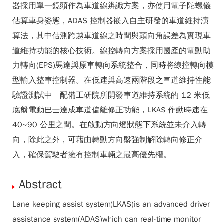
器採用單一鏡頭作為車道線辨識方案，亦使用電子陀螺儀
估算車身姿態，ADAS 控制器嵌入自主研發的車道維持演
算法，其中估測跨越車道線之時間與頭向角誤差為實現車
道維持功能的核心技術。線控轉向方案採用國產的電動助
力轉向(EPS)馬達與原車轉向系統整合，同時將線控轉向模
型輸入整車控制器。在低速與高速兩階段之車道維持性能
驗證測試中，配備工研院所開發車道維持系統的 12 米低
底盤電動巴士達成車道偏離修正功能，LKAS 作動時速在
40~90 公里之間。在啟動方向燈狀態下系統並未介入轉
向，除此之外，可藉由轉動方向盤強制解除轉向修正介
入，確保駕駛者擁有控制車輛之最高優先權。
Abstract
Lane keeping assist system(LKAS)is an advanced driver
assistance system(ADAS)which can real-time monitor