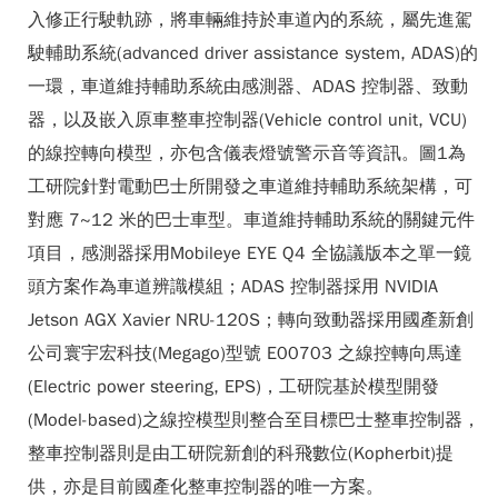
入修正行駛軌跡，將車輛維持於車道內的系統，屬先進駕
駛輔助系統(advanced driver assistance system, ADAS)的
一環，車道維持輔助系統由感測器、ADAS 控制器、致動
器，以及嵌入原車整車控制器(Vehicle control unit, VCU)
的線控轉向模型，亦包含儀表燈號警示音等資訊。圖1為
工研院針對電動巴士所開發之車道維持輔助系統架構，可
對應 7~12 米的巴士車型。車道維持輔助系統的關鍵元件
項目，感測器採用Mobileye EYE Q4 全協議版本之單一鏡
頭方案作為車道辨識模組；ADAS 控制器採用 NVIDIA
Jetson AGX Xavier NRU-120S；轉向致動器採用國產新創
公司寰宇宏科技(Megago)型號 E00703 之線控轉向馬達
(Electric power steering, EPS)，工研院基於模型開發
(Model-based)之線控模型則整合至目標巴士整車控制器，
整車控制器則是由工研院新創的科飛數位(Kopherbit)提
供，亦是目前國產化整車控制器的唯一方案。