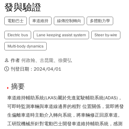
發與驗證
電動巴士
車道維持
線傳控制轉向
多體動力學
Electric bus
Lane keeping assist system
Steer by-wire
Multi-body dynamics
作者
何政翰
、
古昆隴
、
徐榮弘
刊登日期：2024/04/01
摘要
車道維持輔助系統(LKAS)屬於先進駕駛輔助系統(ADAS)，
可即時監測車輛與車道線邊界的相對 位置關係，當即將發
生偏離車道時主動介入轉向系統，將車輛修正回原車道。
工研院機械所針對電動巴士開發車道維持輔助系統，感測