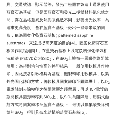
具、交通號誌、顯示器等。發光二極體在製造上通常使用
藍寶石為基板，但是因藍寶石和發光二極體材料氮化鎵之
間，存在晶格差異及熱膨脹係數不同，影響出光效率，為
追求更高亮度，會在藍寶石基板上做出一些奈米級的圖
形，稱為圖案化藍寶石基板( patterned sapphire
substrate)，來達成提高亮度的目的[4]。圖案化藍寶石基
板製作流程如圖1，在藍寶石基板上以電漿增強化學氣相
沉積法 (PECVD)沉積SiO
，在SiO
上塗布一層膠作為阻障
2
2
層用；為得到均勻性高的轉印結果，一般使用軟模具作轉
印，因此接著以矽模具為基礎，翻製轉印用軟模具，以紫
外光固化轉印方式，將軟模具圖案轉印至阻障層上；以O
2
電漿蝕刻去除轉印之後阻障層之殘留層，再以 ICP電漿蝕
刻將模具圖形轉移到SiO
上，以SiO
為阻障層，用濕式蝕
2
2
刻方式將圖案轉移至藍寶石基板上，最後以氫氟酸去除殘
餘的SiO
，得到具奈米結構的藍寶石基板[5]。
2