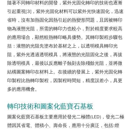
隨著不同轉印材料的開發，紫外光固化轉印的技術也逐漸
引起重視[3]，紫外光固化材料可以紫外光快速固化，迅速
省時，沒有加熱固化因熱引起的熱變形問題，且因被轉印
物為液態光阻，所需的轉印力也較小，對於精度要求較高
的應用場合，顯然較熱轉印略具優勢。其轉印製程步驟包
括：液態的光阻先塗布於基材之上，以透明模具轉印光
阻，紫外光透過透明模具，將液態的光阻固化之後，再拔
除透明模具，最後以反應離子蝕刻去除殘餘光阻，並將微
結構圖案轉印在材料上。在後續的發展上，紫外光固化轉
印製程比熱轉印製程，因製程時間短，精度誤差小，具更
多的應用機會。
轉印技術和圖案化藍寶石基板
圖案化藍寶石基板主要應用於發光二極體(LED)，發光二極
體因其省電、體積小、壽命長，應用十分廣泛，包括:燈