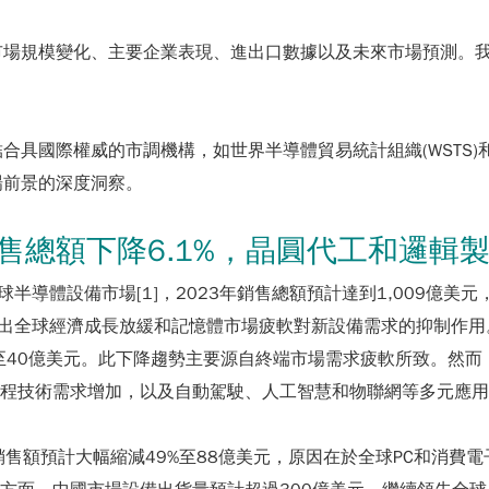
市場規模變化、主要企業表現、進出口數據以及未來市場預測。
結合具國際權威的市調機構，如世界半導體貿易統計組織(WSTS)
場前景的深度洞察。
售總額下降6.1%，晶圓代工和邏輯
全球半導體設備市場[1]，2023年銷售總額預計達到1,009億美元，
，反映出全球經濟成長放緩和記憶體市場疲軟對新設備需求的抑制作用
至40億美元。此下降趨勢主要源自終端市場需求疲軟所致。然而，
之先進製程技術需求增加，以及自動駕駛、人工智慧和物聯網等多元應
備銷售額預計大幅縮減49%至88億美元，原因在於全球PC和消費