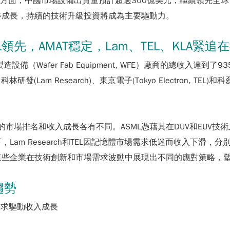
市場方面，中國市場設備出貨量預計超過300億美元，繼續領先全
步成長，持續的技術升級投資將成為主要驅動力。
L領先，AMAT穩定，Lam、TEL、KLA緊追
製造設備（Wafer Fab Equipment, WFE）廠商的總收入
AT)、科林研發(Lam Research)、東京電子(Tokyo Electro
市場排名和收入成長各有不同。ASML憑藉其在DUV和EUV技
am Research和TEL因記憶體市場需求低迷而收入下滑，
這些企業在技術創新和市場需求波動中展現出不同的應對策略，
趨勢
場需求驅動收入成長