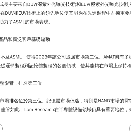
成長主要來自DUV(深紫外光曝光技術)和EUV(極紫外光曝光技術
司在DUV和EUV技術上的領先地位使其能夠在先進製程中占據
力了ASML的市場表現。
樣化產品和廣泛客戶基礎驅動
度不及ASML，使得2023年該公司退居市場第二位。AMAT擁
蓋從邏輯製程到記憶體製程的各個領域，使其能夠在市場上保持
庫存調整影響，排名第三位
24.8%，市場排名位於第三位。記憶體市場低迷，特別是NAND市場
管如此，Lam Research在半導體設備領域仍具有重要地