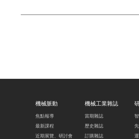
機械脈動
機械工業雜誌
焦點報導
當期雜誌
智
最新課程
歷史雜誌
先
近期展覽、研討會
訂購雜誌
運