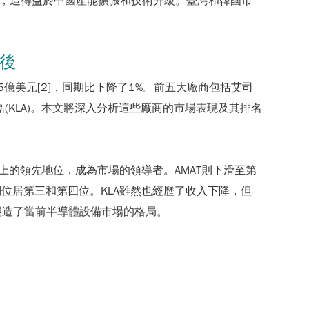
球，這得益於中國產能擴張和技術升級。臺灣和韓國市
在後
達到了935億美元[2]，同期比下降了1%。前五大廠商包括艾司
n, TEL)和科磊(KLA)。本文將深入分析這些廠商的市場表現及其排名
術上的領先地位，成為市場的領導者。AMAT則下滑至第
分別位居第三和第四位。KLA雖然也經歷了收入下降，但
塑造了當前半導體設備市場的格局。