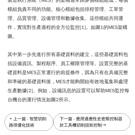
製造執行系統（MES）的架構通常由多個模組組成，每個
模組負責不同的功能。核心模組包括排程管理、工單管
理、品質管理、設備管理和數據收集。這些模組共同運
作，實現對生產過程的全方位監控[1]。如圖1的MES架構
圖。
其中第一步先進行所有基礎資料的建立，這些基礎資料包
括設備資訊、製程順序、員工權限管理等。設置完整的基
礎資料是MES正常運行的前提條件，因為只有在具備完整
和準確的基礎資料後，MES才能夠開始有效地蒐集和處理
生產數據[2]。例如，設備訊息的設置可以幫助MES監控每
台機台的運行情況如圖2所示。
上一篇
-
智慧切削
下一篇
-
應用適應性史密斯控制器
路徑優化技術
於工具機切削扭矩控制