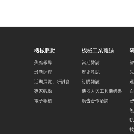
機械脈動
機械工業雜誌
焦點報導
當期雜誌
智
最新課程
歷史雜誌
先
近期展覽、研討會
訂購雜誌
運
專家觀點
機器人與工具機叢書
自
電子報櫃
廣告合作洽詢
智
無
軌
技