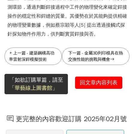
測環節，通過判斷銲接過程中工件的物理變化來確定銲接
操作的穩定性和銲縫的質量。其優勢在於其能夠提供精確
的物理變量數據，例如蔡宗穎等人[5] 提出透過接觸式探
針探知物件作用力，供判斷實質銲接與否。
上一篇
-
建築鋼構高功
下一篇
-
金屬3D列印模具在熱
率雷射深銲模擬技術
交換性能的挑戰與機會
「如欲訂購單篇，請至
回文章內容列表
「華藝線上圖書館」
更完整的內容歡迎訂購 2025年02月號