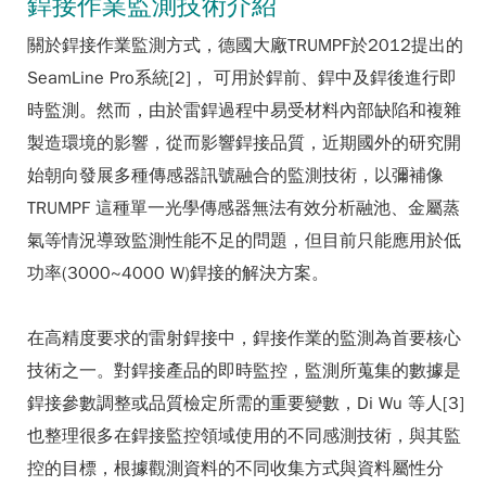
銲接作業監測技術介紹
關於銲接作業監測方式，德國大廠TRUMPF於2012提出的
SeamLine Pro系統[2]， 可用於銲前、銲中及銲後進行即
時監測。然而，由於雷銲過程中易受材料內部缺陷和複雜
製造環境的影響，從而影響銲接品質，近期國外的研究開
始朝向發展多種傳感器訊號融合的監測技術，以彌補像
TRUMPF 這種單一光學傳感器無法有效分析融池、金屬蒸
氣等情況導致監測性能不足的問題，但目前只能應用於低
功率(3000~4000 W)銲接的解決方案。
在高精度要求的雷射銲接中，銲接作業的監測為首要核心
技術之一。對銲接產品的即時監控，監測所蒐集的數據是
銲接參數調整或品質檢定所需的重要變數，Di Wu 等人[3]
也整理很多在銲接監控領域使用的不同感測技術，與其監
控的目標，根據觀測資料的不同收集方式與資料屬性分