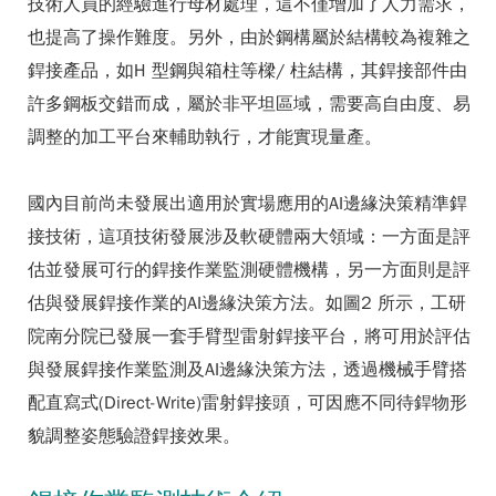
技術人員的經驗進行母材處理，這不僅增加了人力需求，
也提高了操作難度。另外，由於鋼構屬於結構較為複雜之
銲接產品，如H 型鋼與箱柱等樑/ 柱結構，其銲接部件由
許多鋼板交錯而成，屬於非平坦區域，需要高自由度、易
調整的加工平台來輔助執行，才能實現量產。
國內目前尚未發展出適用於實場應用的AI邊緣決策精準銲
接技術，這項技術發展涉及軟硬體兩大領域：一方面是評
估並發展可行的銲接作業監測硬體機構，另一方面則是評
估與發展銲接作業的AI邊緣決策方法。如圖2 所示，工研
院南分院已發展一套手臂型雷射銲接平台，將可用於評估
與發展銲接作業監測及AI邊緣決策方法，透過機械手臂搭
配直寫式(Direct-Write)雷射銲接頭，可因應不同待銲物形
貌調整姿態驗證銲接效果。