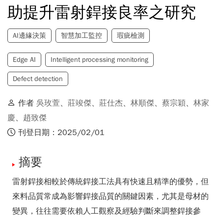
助提升雷射銲接良率之研究
AI邊緣決策
智慧加工監控
瑕疵檢測
Edge AI
Intelligent processing monitoring
Defect detection
作者
吳玫萱
、
莊竣傑
、
莊仕杰
、
林順傑
、
蔡宗穎
、
林家
慶
、
趙致傑
刊登日期：2025/02/01
摘要
雷射銲接相較於傳統銲接工法具有快速且精準的優勢，但
來料品質常成為影響銲接品質的關鍵因素，尤其是母材的
變異，往往需要依賴人工觀察及經驗判斷來調整銲接參