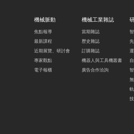
機械脈動
機械工業雜誌
焦點報導
當期雜誌
智
最新課程
歷史雜誌
先
近期展覽、研討會
訂購雜誌
運
專家觀點
機器人與工具機叢書
自
電子報櫃
廣告合作洽詢
智
無
軌
技