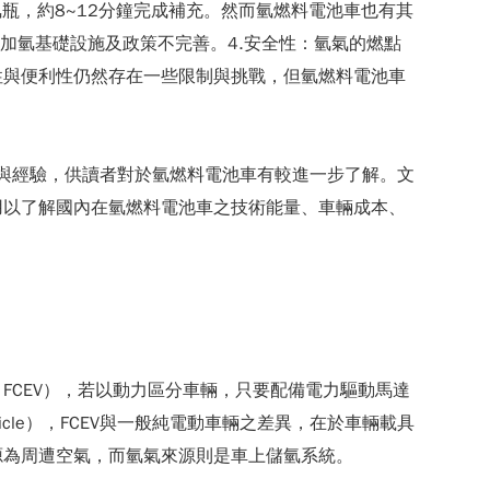
瓶，約8~12分鐘完成補充。然而氫燃料電池車也有其
：加氫基礎設施及政策不完善。4.安全性：氫氣的燃點
性與便利性仍然存在一些限制與挑戰，但氫燃料電池車
狀與經驗，供讀者對於氫燃料電池車有較進一步了解。文
用以了解國內在氫燃料電池車之技術能量、車輛成本、
cle，FCEV），若以動力區分車輛，只要配備電力驅動馬達
ic Vehicle），FCEV與一般純電動車輛之差異，在於車輛載具
源為周遭空氣，而氫氣來源則是車上儲氫系統。