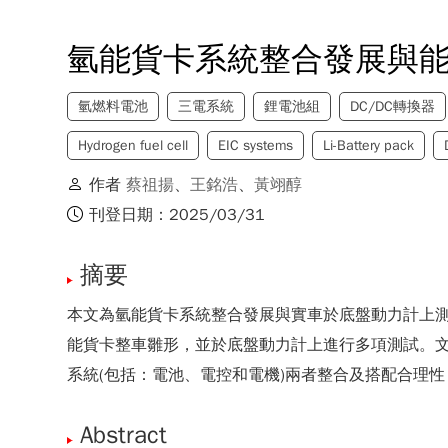
氫能貨卡系統整合發展與
氫燃料電池
三電系統
鋰電池組
DC/DC轉換器
Hydrogen fuel cell
EIC systems
Li-Battery pack
作者
蔡祖揚
、
王銘浩
、
黃翊醇
刊登日期：2025/03/31
摘要
本文為氫能貨卡系統整合發展與實車於底盤動力計上測
能貨卡整車雛形，並於底盤動力計上進行多項測試。文
系統(包括：電池、電控和電機)兩者整合及搭配合理
Abstract