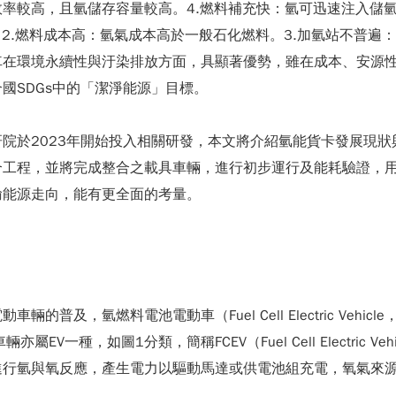
率較高，且氫儲存容量較高。4.燃料補充快：氫可迅速注入儲氫
2.燃料成本高：氫氣成本高於一般石化燃料。3.加氫站不普遍
車在環境永續性與汙染排放方面，具顯著優勢，雖在成本、安源
國SDGs中的「潔淨能源」目標。
院於2023年開始投入相關研發，本文將介紹氫能貨卡發展現
合工程，並將完成整合之載具車輛，進行初步運行及能耗驗證，
輸能源走向，能有更全面的考量。
及，氫燃料電池電動車（Fuel Cell Electric Vehi
池車輛亦屬EV一種，如圖1分類，簡稱FCEV（Fuel Cell Electr
進行氫與氧反應，產生電力以驅動馬達或供電池組充電，氧氣來