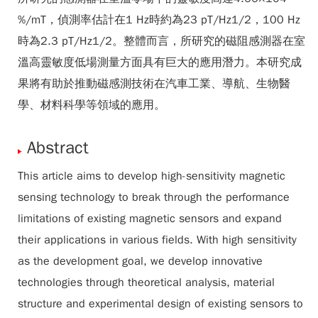
%/mT，偵測率估計在1 Hz時約為23 pT/Hz1/2，100 Hz
時為2.3 pT/Hz1/2。整體而言，所研究的磁阻感測器在室
溫高靈敏度低場測量方面具有巨大的應用潛力。本研究成
果將有助於推動磁感測技術在汽車工業、導航、生物醫
學、材料科學等領域的應用。
Abstract
This article aims to develop high-sensitivity magnetic
sensing technology to break through the performance
limitations of existing magnetic sensors and expand
their applications in various fields. With high sensitivity
as the development goal, we develop innovative
technologies through theoretical analysis, material
structure and experimental design of existing sensors to