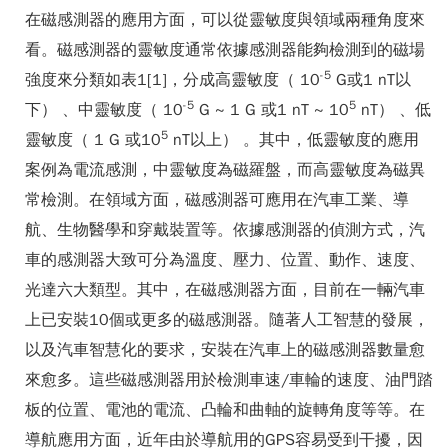
在磁感測器的應用方面，可以從靈敏度與領域兩種角度來
看。磁感測器的靈敏度通常依據感測器能夠檢測到的磁場
-5
強度來分類如
表
1
[1]，分成高靈敏度（ 10
G或1 nT以
-5
5
下） 、中靈敏度（ 10
G ~ 1 G 或1 nT ~ 10
nT） 、低
5
靈敏度（ 1 G 或10
nT以上） 。其中，低靈敏度的應用
案例為電流感測，中靈敏度為磁羅盤，而高靈敏度為磁異
常檢測。在領域方面，磁感測器可應用在汽車工業、導
航、生物醫學和穿戴裝置等。依據感測器的偵測方式，汽
車的感測器大致可分為溫度、壓力、位置、動作、速度、
光達六大類型。其中，在磁感測器方面，目前在一輛汽車
上已安裝10個或更多的磁感測器。隨著人工智慧的發展，
以及汽車智慧化的要求，安裝在汽車上的磁感測器數量愈
來愈多。這些磁感測器用於檢測車速/車輪的速度、油門踏
板的位置、電池的電流、凸輪和曲軸的旋轉角度等等。在
導航應用方面，近年由於導航用的GPS容易受到干擾，因