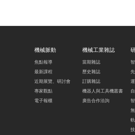
機械脈動
機械工業雜誌
焦點報導
當期雜誌
智
最新課程
歷史雜誌
先
近期展覽、研討會
訂購雜誌
運
專家觀點
機器人與工具機叢書
自
電子報櫃
廣告合作洽詢
智
無
軌
技