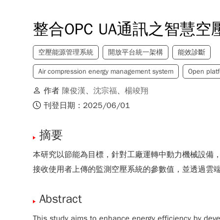
整合OPC UA通訊之智慧
空壓能源管理系統
開放平台統一架構
能效診斷
Air compression energy management system
Open platf
作者
陳俊漢
、
沈宗福
、
楊竣翔
刊登日期：2025/06/01
摘要
本研究以節能為目標，針對工廠運轉中動力機械設備，
接收使用者上傳的監測空壓系統的參數值，並透過雲
Abstract
This study aims to enhance energy efficiency by deve