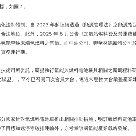
目標，如圖 1。
化法制體制。自 2023 年起陸續透過《能源管理法》之能源
法地位。此外，2025 年 8 月公告《加氫站燃料費及營運
能車輛末端氫燃料之售價。而中油公司、聯華林德氣體公司於 20
入實務運行期。
業技術司所委託，研提執行氫能與燃料電池載具相關之新期程科
業推動聯盟」，至今已召開四次會員大會，透過常態性大會彙整產
部分國家針對氫燃料電池車推出相關推動措施，明訂氫燃料電池
除了目標加速淨零碳排運輸外，亦考量該國氫能產業戰略發展。