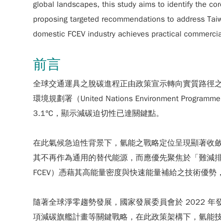
global landscapes, this study aims to identify the co
proposing targeted recommendations to address Taiwan
domestic FCEV industry achieves practical commercial
前言
全球交通運具之脫碳進程正由政策宣示轉向實質路徑之落實
環境規劃署（United Nations Environment
3.1°C，顯示減碳迫切性已達關鍵點。
在此氣候急迫性背景下，氫能之戰略定位呈現顯著收斂。國際能源總
其不再作為通用的替代能源，而應優先聚焦於「難減排部門（Hard-
FCEV）憑藉其高能量密度與快速能量補給之技術優
隨著全球淨零趨勢發展，國家發展委員會於 2022 年
項減碳旗艦計畫等關鍵戰略，在此政策架構下，氫能技術於