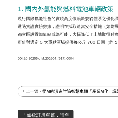
1. 國內外氫能與燃料電池車輛政策
現行國際氫能社會的實現高度依賴於規範體系之優化調整
透過實證實驗數據，證明在採取適當安全措施（如防
都會區設置加氫站成為可能，大幅降低了土地取得難度
府針對選定 5 大重點區域提供每公斤 700 日圓（約 
DOI:10.30256/JIM.202604_(517).0004
上一篇
-
從AI的演進討論智慧車輛「產業AI化」議
「如欲訂購單篇，請至