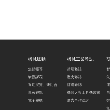
機械脈動
機械工業雜誌
焦點報導
當期雜誌
智
最新課程
歷史雜誌
先
近期展覽、研討會
訂購雜誌
運
專家觀點
機器人與工具機叢書
自
電子報櫃
廣告合作洽詢
智
無