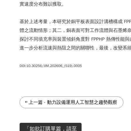
實速度分布難以獲取。
基於上述考量，本研究於銅平板表面設計溝槽構成 F
體之流動情形；其二，銅表面可對工作流體與石墨烯
探討不同填充率與裝置傾斜角度對 FPPHP 熱傳
進一步分析流速與熱阻之間的關聯性，最後，改變系
DOI:10.30256/JIM.202606_(519).0005
上一篇
-
動力設備運用人工智慧之趨勢觀察
「如欲訂購單篇，請至