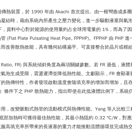
傳熱裝置，於 1990 年由 Akachi 首次提出。由一根彎曲
熱凝結時，藉由系統內所產生之壓力變化，進一步驅動液塞與氣
發展下，資料中心對於能源的使用量約占全球用電量的 1%，而為
Plate Pulsating Heat Pipe, FPPHP)。FPPH
進而改善散熱效能，具有幾何結構扁平、可直接整合於晶片或模
ing Ratio, FR) 與系統傾斜角度為兩項關鍵參數。若 FR 過
氣泡生成受限，震盪遲滯並降低熱性能。文獻顯示，FR 會顯著
的熱傳特性，作者發現啟動溫度會隨填充率的增加而增加，且存在
0 vol%）條件下之 PHP 散熱能力，指出即使在此低液體比例下
用，改變脈動式熱管的流動模式與熱傳性能。Yang 等人比較
垂直底部加熱時可獲得最佳熱性能，其最小熱阻約 0.32 °C/W，
服高填充率所帶來的長液塞的重力才能推動流體循環並完成熱交換