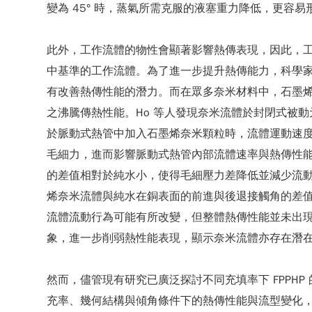
變為 45° 時，蒸氣所需克服的液塞重力降低，更容易
此外，工作流體的物性會顯著影響熱傳表現，因此，
中基準的工作流體。為了進一步提升熱傳能力，科學家
有改善熱傳性能的潛力。而在眾多奈米材料中，石墨烯熱
之沸騰傳熱性能。Ho 等人發現奈米流體於封閉式被
於脈動式熱管中加入石墨烯奈米顆粒時，流體運動速度可提高約
毛細力，進而影響脈動式熱管內部流體速率與熱傳性
的差值相對於純水小，使得毛細壓力差降低並減少流
烯奈米流體與純水在銅表面的前進與後退接觸角的差
流體流動行為可能有所改變，但整體熱傳性能並未出
象，進一步削弱熱性能表現，顯示奈米流體亦存在潛
然而，儘管現有研究已廣泛探討不同充填率下 FPP
充率、幾何結構與傾角條件下的熱傳性能與流型變化