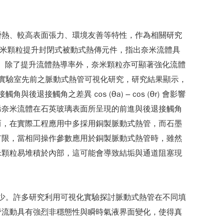
潛熱、較高表面張力、環境友善等特性，作為相關研究
奈米顆粒提升封閉式被動式熱傳元件，指出奈米流體具
顆粒。除了提升流體熱導率外，奈米顆粒亦可顯著強化流體
本實驗室先前之脈動式熱管可視化研究，研究結果顯示，
觸角之差異 cos (θa) – cos (θr) 會影響
烯奈米流體在石英玻璃表面所呈現的前進與後退接觸角
而，在實際工程應用中多採用銅製脈動式熱管，而石墨
有限，當相同操作參數應用於銅製脈動式熱管時，雖然
米顆粒易堆積於內部，這可能會導致結垢與通道阻塞現
稀少。許多研究利用可視化實驗探討脈動式熱管在不同填
管流動具有強烈非穩態性與瞬時氣液界面變化，使得真