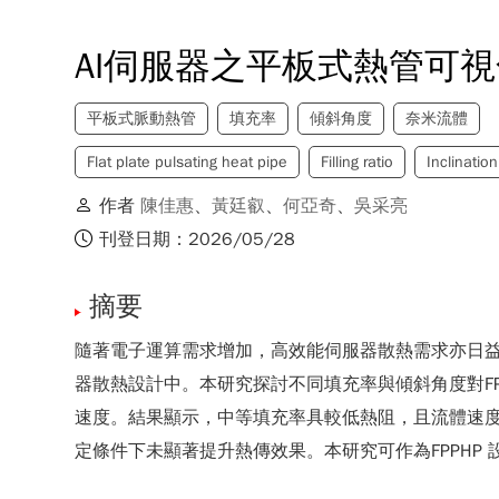
AI伺服器之平板式熱管可
平板式脈動熱管
填充率
傾斜角度
奈米流體
Flat plate pulsating heat pipe
Filling ratio
Inclinatio
作者
陳佳惠
、
黃廷叡
、
何亞奇
、
吳采亮
刊登日期：2026/05/28
摘要
隨著電子運算需求增加，高效能伺服器散熱需求亦日益提升。平板式
器散熱設計中。本研究探討不同填充率與傾斜角度對F
速度。結果顯示，中等填充率具較低熱阻，且流體速度
定條件下未顯著提升熱傳效果。本研究可作為FPPHP