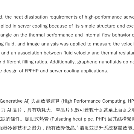
, the heat dissipation requirements of high-performance servers
ied in server cooling because of its simple structure and excel
tion angle on the thermal performance and internal flow behavior
 fluid, and image analysis was applied to measure the velocity
e, and an association between fluid velocity and thermal resista
different filling ratios. Additionally, graphene nanofluids do n
the design of FPPHP and server cooling applications.
ive AI) 與高效能運算 (High Performance Computi
力 AI 晶片，具有功耗大、單晶片瓦數可達數十瓦甚至上百瓦
。脈動式熱管 (Pulsating heat pipe, PHP) 
片伺服器冷卻技術之潛力，能有效降低晶片溫度並提升系統整體效能