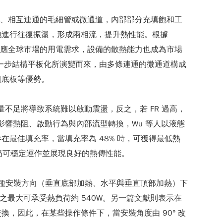
成多圈、相互連通的毛細管或微通道，內部部分充填飽和工
泡進行往復振盪，形成兩相流，提升熱性能。根據
了因應全球市場的用電需求，設備的散熱能力也成為市場
P 由 PHP 進一步結構平板化所演變而來，由多條連通的微通道構成
組底板等優勢。
低，液體量不足將導致系統難以啟動震盪，反之，若 FR 過高，
影響熱阻、啟動行為與內部流型轉換，Wu 等人以液態
最佳填充率，當填充率為 48% 時，可獲得最低熱
，系統仍可穩定運作並展現良好的熱傳性能。
三種安裝方向（垂直底部加熱、水平與垂直頂部加熱）下
對應之最大可承受熱負荷約 540W。另一篇文獻則表示在
，因此，在某些操作條件下，當安裝角度由 90° 改