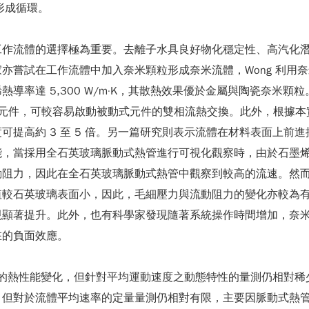
形成循環。
工作流體的選擇極為重要。去離子水具良好物化穩定性、高汽化
亦嘗試在工作流體中加入奈米顆粒形成奈米流體，Wong 利用
導率達 5,300 W/m·K，其散熱效果優於金屬與陶瓷奈米
動元件，可較容易啟動被動式元件的雙相流熱交換。此外，根據
 3 至 5 倍。另一篇研究則表示流體在材料表面上前進接觸角與後退接
能，當採用全石英玻璃脈動式熱管進行可視化觀察時，由於石墨
動阻力，因此在全石英玻璃脈動式熱管中觀察到較高的流速。然
值較石英玻璃表面小，因此，毛細壓力與流動阻力的變化亦較為
現顯著提升。此外，也有科學家發現隨著系統操作時間增加，奈
在的負面效應。
HP 的熱性能變化，但針對平均運動速度之動態特性的量測仍相對
，但對於流體平均速率的定量量測仍相對有限，主要因脈動式熱