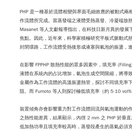
PHP 是一種基於流體相變與界面毛細效應的被動式兩相
作流體所完成。當蒸發端之液體受熱蒸發、冷凝端放
Masanet 等人文獻報導指出，在科技日新月異的
焦點。因此，近年來，科學家積極研究平板式脈動式熱管 (Flat 
封閉環路，工作流體受熱後形成液塞與氣泡的振盪，
在影響 FPPHP 散熱性能的眾多因素中，填充率 (Fill
液體在系統內的占比增加，氣泡生成空間限縮，將導致
金屬作為工作流體的高溫振盪熱管，探討不同填充率下
阻。而 Fumoto 等人則探討極低填充率（約 5-1
裝置傾角亦會影響重力對工作流體回流與氣泡運動的作
之熱性能差異，結果顯示，內徑 2 mm 之 PHP 於
低加熱功率且填充率較高時，蒸發段產生的蒸氣必須克