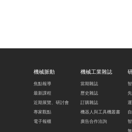
機械脈動
機械工業雜誌
焦點報導
當期雜誌
智
最新課程
歷史雜誌
先
近期展覽、研討會
訂購雜誌
運
專家觀點
機器人與工具機叢書
自
電子報櫃
廣告合作洽詢
智
無