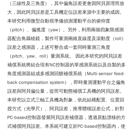
（三線性及三角度），其中偏角誤差更會因阿貝原理而放
大，因此阿貝誤差是工具機定位誤差來源中主要的成因。
本研究利用微型自動視準儀偵測運動平台的俯仰度
（pitch）、偏搖度（yaw）。另外，利用兩個四象限感測
器配合角藕稜鏡，製作可量測兩維直線度及滾動度（roll）
誤差之感測器，上述可整合成一套同時量測三角度
（pitch、yaw、roll）量測系統。 因此本研究的阿貝誤差
補償系統將結合現有NC控制器的單感測系統以及自製的多
角度感測器組成多感測回饋補償系統（Multi-sensor feed-
back compensation system），即時量測運動平台之偏角
誤差與阿貝偏位量，從而可動態補償工具機的阿貝誤差。
本研究以立式三軸工具機為對象，依此結構配置、位置回
授方式（光學尺）、阿貝誤差，推導體積誤差公式，針對
PC-based控制器發展阿貝誤差補償器，透過原點漂移的方
式補償阿貝誤差。本系統可建立於PC-based控制器內，使