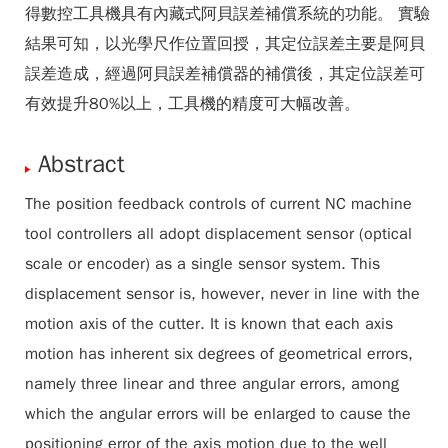
得數控工具機具有內藏式阿貝誤差補償系統的功能。 實驗
結果可知，以光學尺作位置回授，其定位誤差主要是阿貝
誤差造成，經過阿貝誤差補償器的補償後，其定位誤差可
有效提升80%以上，工具機的精度可大幅改善。
Abstract
The position feedback controls of current NC machine
tool controllers all adopt displacement sensor (optical
scale or encoder) as a single sensor system. This
displacement sensor is, however, never in line with the
motion axis of the cutter. It is known that each axis
motion has inherent six degrees of geometrical errors,
namely three linear and three angular errors, among
which the angular errors will be enlarged to cause the
positioning error of the axis motion due to the well