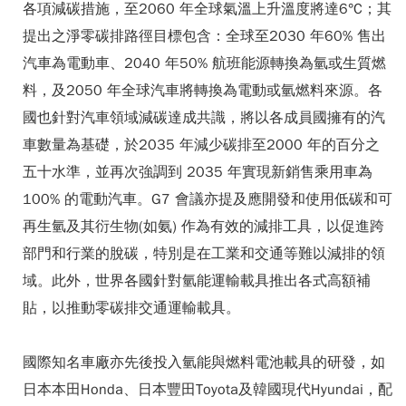
各項減碳措施，至2060 年全球氣溫上升溫度將達6°C；其
提出之淨零碳排路徑目標包含：全球至2030 年60% 售出
汽車為電動車、2040 年50% 航班能源轉換為氫或生質燃
料，及2050 年全球汽車將轉換為電動或氫燃料來源。各
國也針對汽車領域減碳達成共識，將以各成員國擁有的汽
車數量為基礎，於2035 年減少碳排至2000 年的百分之
五十水準，並再次強調到 2035 年實現新銷售乘用車為
100% 的電動汽車。G7 會議亦提及應開發和使用低碳和可
再生氫及其衍生物(如氨) 作為有效的減排工具，以促進跨
部門和行業的脫碳，特別是在工業和交通等難以減排的領
域。此外，世界各國針對氫能運輸載具推出各式高額補
貼，以推動零碳排交通運輸載具。
國際知名車廠亦先後投入氫能與燃料電池載具的研發，如
日本本田Honda、日本豐田Toyota及韓國現代Hyundai，配