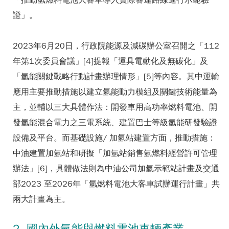
「推動氫燃料電池大客車導入實際客運路線進行示範驗
證」。
2023年6月20日，行政院能源及減碳辦公室召開之「112
年第1次委員會議」[4]提報「運具電動化及無碳化」及
「氫能關鍵戰略行動計畫辦理情形」[5]等內容。其中運輸
應用主要推動措施以建立氫能動力模組及關鍵技術能量為
主，並輔以三大具體作法：開發車用高功率燃料電池、開
發氫能混合電力之三電系統、建置巴士等級氫能研發驗證
設備及平台。而基礎設施/ 加氫站建置方面，推動措施：
中油建置加氫站和研擬「加氫站銷售氫燃料經營許可管理
辦法」[6]，具體做法則為中油公司加氫示範站計畫及交通
部2023 至2026年「氫燃料電池大客車試辦運行計畫」共
兩大計畫為主。
2. 國內外氫能與燃料電池車輛產業