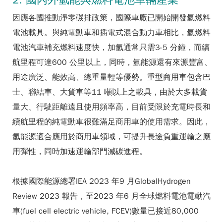
因應各國推動淨零碳排政策，國際車廠已開始開發氫燃料
電池載具。與純電動車和插電式混合動力車相比，氫燃料
電池汽車補充燃料速度快，加氫通常只需3-5 分鐘，而續
航里程可達600 公里以上，同時，氫能源還有來源豐富、
用途廣泛、能效高、總重量輕等優勢。重型商用車包含巴
士、聯結車、大貨車等11 噸以上之載具，由於大多載貨
量大、行駛距離遠且使用頻率高，目前受限於充電時長和
續航里程的純電動車很難滿足商用車的使用需求。因此，
氫能源適合應用於商用車領域，可提升長途負重運輸之應
用彈性，同時加速運輸部門減碳進程。
根據國際能源總署IEA 2023 年9 月GlobalHydrogen
Review 2023 報告，至2023 年6 月全球燃料電池電動汽
車(fuel cell electric vehicle, FCEV)數量已接近80,000