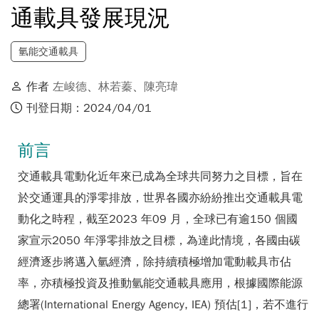
通載具發展現況
氫能交通載具
作者
左峻德
、
林若蓁
、
陳亮瑋
刊登日期：2024/04/01
前言
交通載具電動化近年來已成為全球共同努力之目標，旨在
於交通運具的淨零排放，世界各國亦紛紛推出交通載具電
動化之時程，截至2023 年09 月，全球已有逾150 個國
家宣示2050 年淨零排放之目標，為達此情境，各國由碳
經濟逐步將邁入氫經濟，除持續積極增加電動載具市佔
率，亦積極投資及推動氫能交通載具應用，根據國際能源
總署(International Energy Agency, IEA) 預估[1]，若不進行