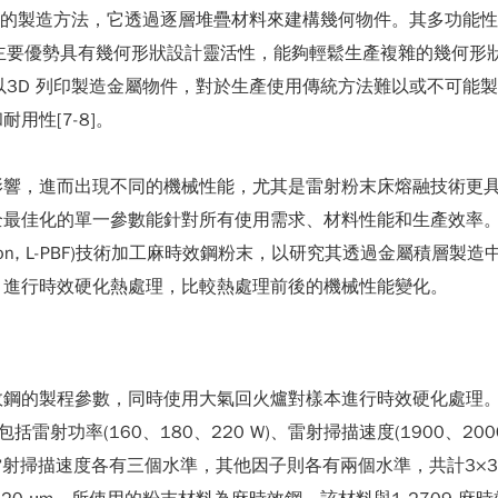
 AM)，是一種革命性的製造方法，它透過逐層堆疊材料來建構幾何物件。
。其主要優勢具有幾何形狀設計靈活性，能夠輕鬆生產複雜的幾何
可以3D 列印製造金屬物件，對於生產使用傳統方法難以或不可
性[7-8]。
影響，進而出現不同的機械性能，尤其是雷射粉末床熔融技術更
全最佳化的單一參數能針對所有使用需求、材料性能和生產效率
d Fusion, L-PBF)技術加工麻時效鋼粉末，以研究其透過金屬
，進行時效硬化熱處理，比較熱處理前後的機械性能變化。
鋼的製程參數，同時使用大氣回火爐對樣本進行時效硬化處理。
率(160、180、220 W)、雷射掃描速度(1900、2000、21
和雷射掃描速度各有三個水準，其他因子則各有兩個水準，共計3×3