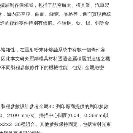
其多功能性擴展到各個領域，包括了航空航太、模具業、汽車製
形狀，如內部空腔、曲面、蜂窩、晶格等，進而實現傳統
能製造的複雜零件特別有價值。不銹鋼、鈦、鋁、銅等金
具複雜性，在雷射粉末床熔融系統中有數十個條件參
。因此本文研究壓鑄模具材料透過金屬積層製造後之機
積層製造中不同製程參數條件下的機械性能，包括: 金屬緻密
製程參數設計參考金屬3D 列印廠商提供的列印參數
00 mm/s)、掃描中心間距(0.04、0.06mm)以
×2×2=36種組合。其他參數保持固定，包括雷射光束