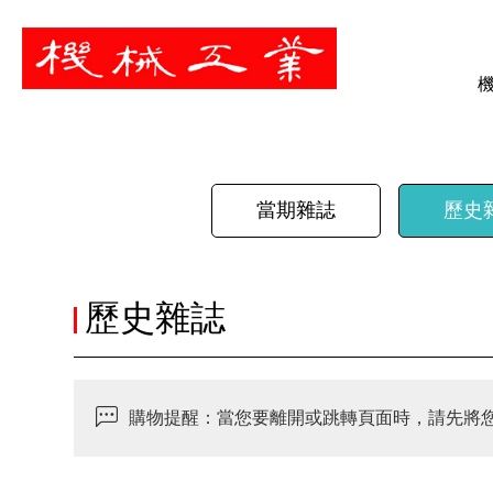
暫停
當期雜誌
歷史
歷史雜誌
購物提醒：當您要離開或跳轉頁面時，請先將