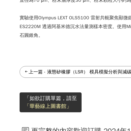
直徑為70 μm、粉末層厚度30 μm、粉末顆粒大小約
實驗使用Olympus LEXT OLS5100 雷射共軛
ES2220M 透過阿基米德沉水法量測樣本密度。使用Mit
石圓錐角。
上一篇
-
液態矽橡膠（LSR） 模具模擬分析與減
「如欲訂購單篇，請至
「華藝線上圖書館」