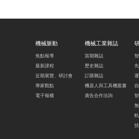
機械脈動
機械工業雜誌
焦點報導
當期雜誌
智
最新課程
歷史雜誌
先
近期展覽、研討會
訂購雜誌
運
專家觀點
機器人與工具機叢書
自
電子報櫃
廣告合作洽詢
智
無
軌
技