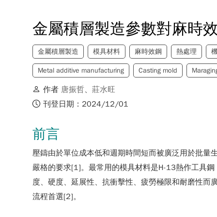
金屬積層製造參數對麻時
金屬積層製造
模具材料
麻時效鋼
熱處理
Metal additive manufacturing
Casting mold
Maraging
作者
唐振哲
、
莊水旺
刊登日期：2024/12/01
前言
壓鑄由於單位成本低和週期時間短而被廣泛用於批量
嚴格的要求[1]。最常用的模具材料是H-13熱作
度、硬度、延展性、抗衝擊性、疲勞極限和耐磨性而
流程首選[2]。