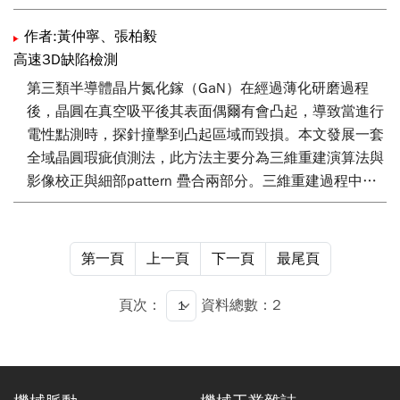
作者:黃仲寧、張柏毅
高速3D缺陷檢測
第三類半導體晶片氮化鎵（GaN）在經過薄化研磨過程
後，晶圓在真空吸平後其表面偶爾有會凸起，導致當進行
電性點測時，探針撞擊到凸起區域而毀損。本文發展一套
全域晶圓瑕疵偵測法，此方法主要分為三維重建演算法與
影像校正與細部pattern 疊合兩部分。三維重建過程中，
以條紋反射架構為基礎，利用相機擷取晶圓影像以及經由
晶圓表面反射之晶圓上方條紋影像，並以相位移及相位展
開演算法分析條紋變形量，再將其進行積分重建三維形
第一頁
上一頁
下一頁
最尾頁
貌。而影像校正與pattern 疊合以晶圓的缺口（Notch）為
基準，對影像進行旋轉校正，之後再以亞像素（Sub-
頁次：
資料總數：2
Pixel）重建晶圓的die map。透過整合重建後的三維資訊
以及die map，可以準確的找出晶圓的凸點位置，並在凸
點周圍進行警示區域標記，避免探針撞擊。