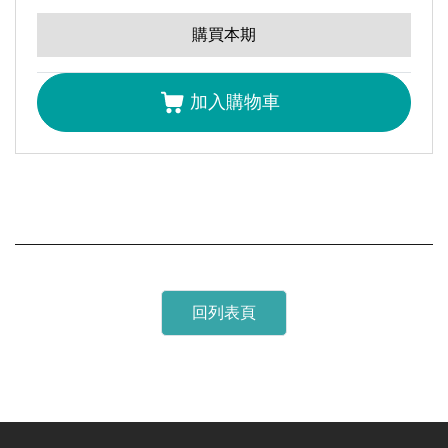
全選
測設備所需的關鍵零組件「奈米定位
購買本期
編者的話｜電動載具的馬達、傳動與控制
連豊力
加入購物車
領袖觀點｜我讓航模公司實現華麗數位轉型 從雷虎經
驗談起
陳冠如
產業脈動｜電動推進飛機與船舶發展及商機
熊治民
技術專題主編前言｜馬達控制與傳動系統技術專輯主編
回列表頁
前言
陳文泉
以自發探索式智慧運算進行馬達自動優化設計
何昆燿
廖志勇
徐振文
徐尉程
陳申岳