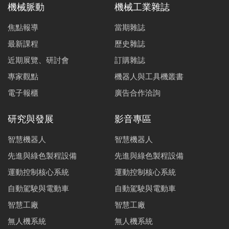
電流感測在馬達偏心故障即時診斷之應用
機械脈動
機械工業雜誌
吳逸
易承
劉家
郭吟
李峰
楊士
焦點報導
當期雜誌
鈞
霈
榮
翎
吉
進
最新課程
歷史雜誌
基於圖像化程式編譯工具Blockly 之運動控制技術
近期展覽、研討會
訂購雜誌
周佑儒
李宜靜
陳世剛
李桂銘
專家觀點
機器人與工具機叢書
非接觸式遞送的無人機研究
電子報櫃
廣告合作洽詢
謝秉錡
陳一元
林正軒
研究與發展
影音專區
電動車輛WLTP能耗模擬與實測比對分析
智慧機器人
智慧機器人
楊正平
先進與綠色製程設備
先進與綠色製程設備
電動自駕車平台懸吊設計需求分析
運動控制核心系統
運動控制核心系統
曹嘉
楊明憲
自動駕駛與電動車
自動駕駛與電動車
傳動鏈強度計算原理
智慧工廠
智慧工廠
沈佳駿
蔡錫錚
莊啟佑
許桓維
無人機系統
無人機系統