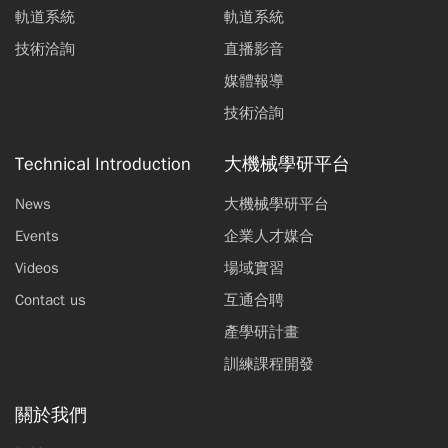
伺服機電整合技術
軌道系統
軌道系統
張雅
丁家
林振
吳昱
邱國
張正
技術洽詢
直播影音
玲
敏
志
勳
麟
敏
媒體報導
基於追瞄系統無人機及智慧地面站的自動化礙子清洗
技術洽詢
Jose Felipe Manosalvas
柯乂
陳一
林正
Technical Introduction
大機械學研平台
Banchon
夫
元
軒
News
大機械學研平台
液氣壓懸吊發展及其技術
許振逵
林京叡
張詠棋
Events
企業人才媒合
Videos
場域實習
伺服機電模組設計
Contact us
互通合聘
張
張
田
吳
臧
丁
周
家耀
雅玲
秋寶
昱勳
錫智
家敏
信宏
產學研計畫
訓練課程開發
推動我國無人機科技產業技術發展及策略擬定方向
李宗
紀秉
胡璿
吳家
吳東
黃于
關於我們
益
宏
蕙
禎
凌
哲