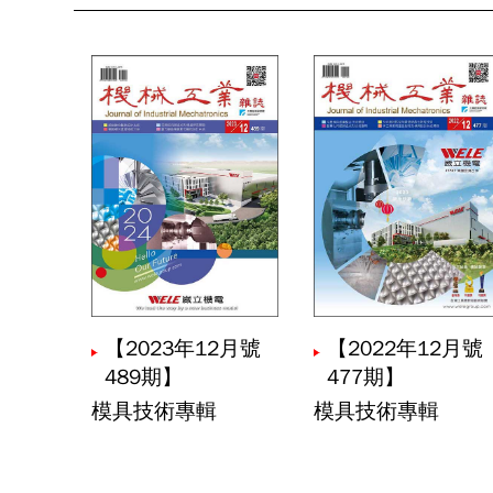
編者的話｜模
連豊力
技術專題主編
楊玉森
領袖觀點｜臺
林當財
產業脈動｜20
盧素涵
【2023年12月號
【2022年12月號
汽車用戟齒輪
489期】
477期】
楊俊彬
模具技術專輯
模具技術專輯
螺絲打頭機之
溫志群