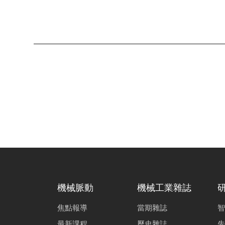
模具高效減廢
詹家銘
液態矽橡膠（L
李晨宇
金屬積層製造
唐振哲
微粒子珠擊對
陳韋佑
機械脈動
機械工業雜誌
焦點報導
當期雜誌
智
最新課程
歷史雜誌
先