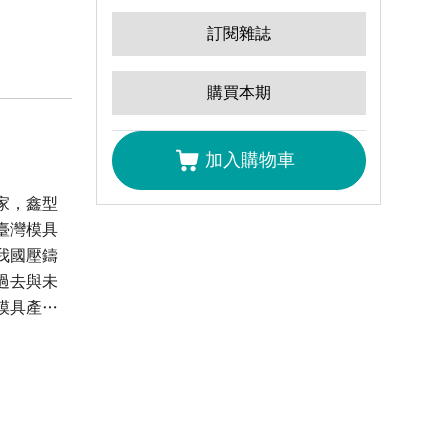
訂閱雜誌
購買本期
加入購物車
家，鑫型
臺灣模具
我國壓鑄
過去與未
模具產業