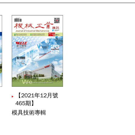
具技術的創新與未來：數位化與低減化的完美結合
前言｜模具技術專輯主編前言
灣「壓鑄」模具的過去和未來
24年臺灣模具產業現況與減碳趨勢
【2021年12月號
之溫間閉塞式垂直複動化鍛造模組之研究
465期】
謝宗儒
趙柏勛
劉志雄
楊政諱
陳柏均
模具技術專輯
調模分量驗證研究
宋祥亦
施政宏