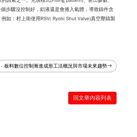
一。充填模式(Filling pattern)、射出參數、
一個步驟沒控制好，鋁液還是會捲入氣體，導致鑄件含
上衛使用RSV( Ryobi Shut Valve)真空壓鑄製
-
板料數位控制漸進成形工法概況與市場未來趨勢
回文章內容列表