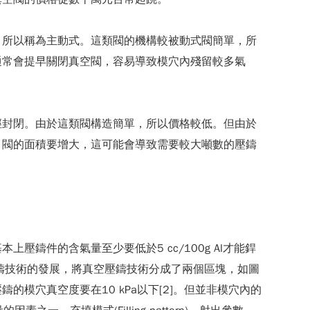
，所以稱為主動式。這類閥的機構較被動式閥簡單，所
通常會提早關閉真空閥，容易導致模穴內殘留較多氣
徑封閉。由於這類閥構造簡單，所以價格較低。但由於
，閥的面積要增大，這可能會導致需要較大噸數的壓鑄
鑄件的含氣量至少要低於5 cc/100g Al才能銲
鑄技術的發展，將真空壓鑄技術分成了兩個區塊，如圖
的模穴真空度要在10 kPa以下[2]。但並非模穴內的