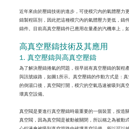
近年來由於壓鑄技術的進步，可使模穴內的氣體壓力更低
鑄製程區別，因此把這種模穴內的氣體壓力更低，鑄件可以銲接
鑄件。目前高真空壓鑄件已應用在量產的汽機車上，如Merc
高真空壓鑄技術及其應用
1. 真空壓鑄與高真空壓鑄
為了解決壓鑄捲氣的問題，很早就有真空壓鑄的製程
與訊號線路，如圖1所示。真空壓鑄的作動方式是：
的倒湯口後，真空閥打開，模穴的空氣迅速被吸到真
壞真空設備。
真空閥是要進行真空壓鑄時最重要的一個裝置，按造
真空閥，因為真空閥是被動被關閉，所以稱之為被動式。因
心鋁液會被吸到真空管路中破壞真空設備，所以可以