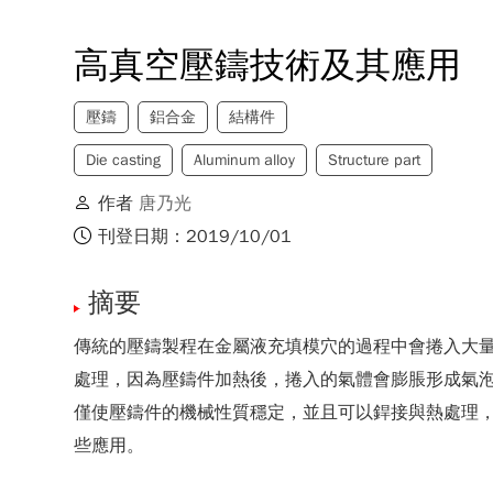
高真空壓鑄技術及其應用
壓鑄
鋁合金
結構件
Die casting
Aluminum alloy
Structure part
作者
唐乃光
刊登日期：2019/10/01
摘要
傳統的壓鑄製程在金屬液充填模穴的過程中會捲入大
處理，因為壓鑄件加熱後，捲入的氣體會膨脹形成氣泡。
僅使壓鑄件的機械性質穩定，並且可以銲接與熱處理
些應用。