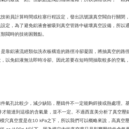
或技術員計算時間或柱塞行程設定，發出訊號讓真空閥自行關閉
員設定，為了避免鋁液會被吸到真空管路中破壞真空設備，所以
這類閥時的技術困難點。
，是靠鋁液流經類似洗衣板構造的路徑冷卻凝固，將抽真空的路
大，以免鋁液無法即時冷卻。因此若要在短時間抽取較多的空氣
氣孔比較少，減少缺陷，壓鑄件不一定能夠銲接或熱處理。基本上壓
鑄件才能達到這樣的含氣量，並不一定。不過西直美分析了真空壓
模穴真空度是在10 kPa之下，所以我們可以概略來說，高真空壓鑄