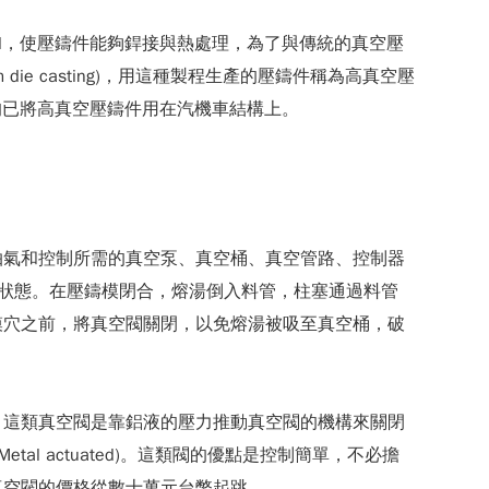
 Al，使壓鑄件能夠銲接與熱處理，為了與傳統的真空壓
e casting)，用這種製程生產的壓鑄件稱為高真空壓
車大廠均已將高真空壓鑄件用在汽機車結構上。
抽氣和控制所需的真空泵、真空桶、真空管路、控制器
狀態。在壓鑄模閉合，熔湯倒入料管，柱塞通過料管
模穴之前，將真空閥關閉，以免熔湯被吸至真空桶，破
，這類真空閥是靠鋁液的壓力推動真空閥的機構來關閉
 actuated)。這類閥的優點是控制簡單，不必擔
真空閥的價格從數十萬元台幣起跳。