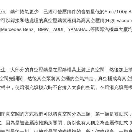
，鑄件捲氣更少，已經可使壓鑄件的含氣量低於5 cc/100g
和熱處理的真空壓鑄製程稱為高真空壓鑄(High vacuum di
edes Benz、BMW、AUDI、YAMAHA...等國際汽機
產生，大部分的真空壓鑄是在壓鑄模具上裝上真空閥，然後加上
真空閥先關閉，然後真空泵將真空桶的空氣抽走，真空桶成為真空
空桶中，使熔湯充填模穴時不會捲入太多的空氣。在熔湯充填完
關閉真空閥的方式我們可以將真空閥分為三類。第一類是被動式
為是被金屬液推動所關閉，所以也有人稱之為金屬作動式 (Metal
抽氣到最後一刻。但缺點是閥的機構複雜，所以價格很高，一顆