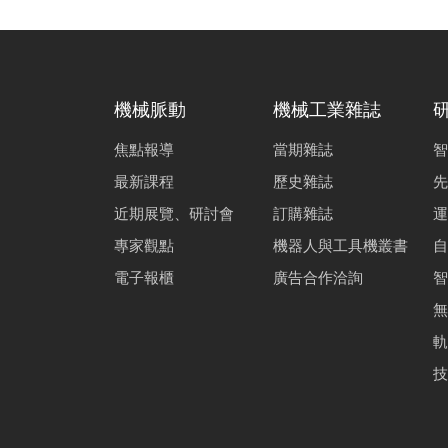
機械脈動
機械工業雜誌
焦點報導
當期雜誌
智
最新課程
歷史雜誌
先
近期展覽、研討會
訂購雜誌
運
專家觀點
機器人與工具機叢書
自
電子報櫃
廣告合作洽詢
智
無
軌
技