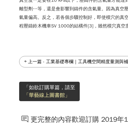
真空度一定要在10 kPa以下，壓鑄件的含氣量才能達到5 
離型劑…等，還是會影響到鑄件的含氣量。因為真空
氣量偏高。反之，若各個步驟控制好，即使模穴的真空度未達10 
程壓鑄鈴木機車SV 1000的結構件[3]，雖然模穴真空度為
上一篇
-
工業基礎專欄｜工具機空間精度量測與
「如欲訂購單篇，請至
「華藝線上圖書館」
更完整的內容歡迎訂購 2019年