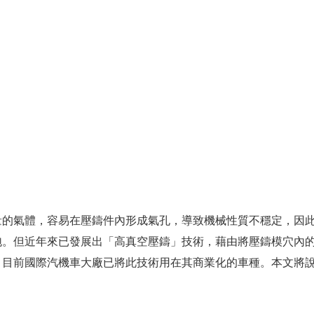
量的氣體，容易在壓鑄件內形成氣孔，導致機械性質不穩定，因
但近年來已發展出「高真空壓鑄」技術，藉由將壓鑄模穴內的空氣抽
，目前國際汽機車大廠已將此技術用在其商業化的車種。本文將