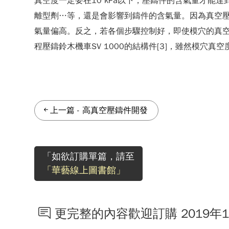
真空度一定要在10 kPa以下，壓鑄件的含氣量才能達到5 
離型劑…等，還是會影響到鑄件的含氣量。因為真空
氣量偏高。反之，若各個步驟控制好，即使模穴的真空度未達10 
程壓鑄鈴木機車SV 1000的結構件[3]，雖然模穴真空度為
上一篇
-
高真空壓鑄件開發
「如欲訂購單篇，請至
「華藝線上圖書館」
更完整的內容歡迎訂購 2019年