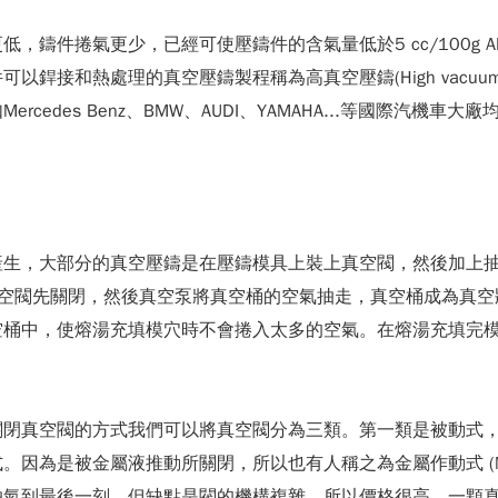
，鑄件捲氣更少，已經可使壓鑄件的含氣量低於5 cc/100g
和熱處理的真空壓鑄製程稱為高真空壓鑄(High vacuum di
edes Benz、BMW、AUDI、YAMAHA...等國際汽機
產生，大部分的真空壓鑄是在壓鑄模具上裝上真空閥，然後加上
真空閥先關閉，然後真空泵將真空桶的空氣抽走，真空桶成為真空
空桶中，使熔湯充填模穴時不會捲入太多的空氣。在熔湯充填完
關閉真空閥的方式我們可以將真空閥分為三類。第一類是被動式
為是被金屬液推動所關閉，所以也有人稱之為金屬作動式 (Metal
抽氣到最後一刻。但缺點是閥的機構複雜，所以價格很高，一顆