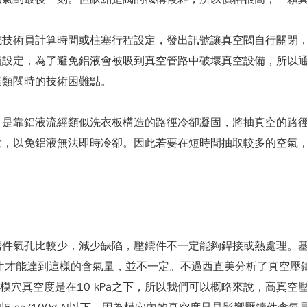
或技術員計算時間或柱塞行程設定，發出訊號讓真空閥自行關閉
員設定，為了避免鋁液會被吸到真空管路中破壞真空設備，所以
這類閥時的技術困難點。
，是靠鋁液流經類似洗衣板構造的路徑冷卻凝固，將抽真空的路
大，以免鋁液無法即時冷卻。因此若要在短時間抽取較多的空氣
氣孔比較少，減少缺陷，壓鑄件不一定能夠銲接或熱處理。基本上壓
鑄件才能達到這樣的含氣量，並不一定。不過西直美分析了真空壓
模穴真空度是在10 kPa之下，所以我們可以概略來說，高真空壓鑄