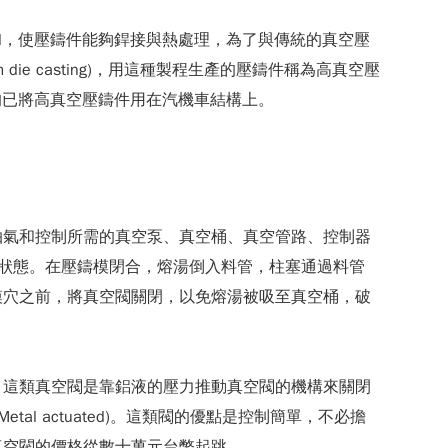
 Al，使壓鑄件能夠銲接與熱處理，為了與傳統的真空壓
e casting)，用這種製程生產的壓鑄件稱為高真空壓
車大廠均已將高真空壓鑄件用在汽機車結構上。
抽氣和控制所需的真空泵、真空桶、真空管路、控制器
狀態。在壓鑄模閉合，熔湯倒入料管，柱塞通過料管
模穴之前，將真空閥關閉，以免熔湯被吸至真空桶，破
，這類真空閥是靠鋁液的壓力推動真空閥的機構來關閉
 actuated)。這類閥的優點是控制簡單，不必擔
真空閥的價格從數十萬元台幣起跳。