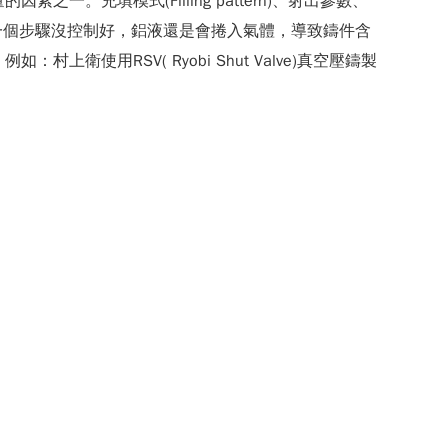
一。充填模式(Filling pattern)、射出參數、
一個步驟沒控制好，鋁液還是會捲入氣體，導致鑄件含
上衛使用RSV( Ryobi Shut Valve)真空壓鑄製