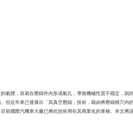
量的氣體，容易在壓鑄件內形成氣孔，導致機械性質不穩定，因
但近年來已發展出「高真空壓鑄」技術，藉由將壓鑄模穴內的空氣抽
，目前國際汽機車大廠已將此技術用在其商業化的車種。本文將