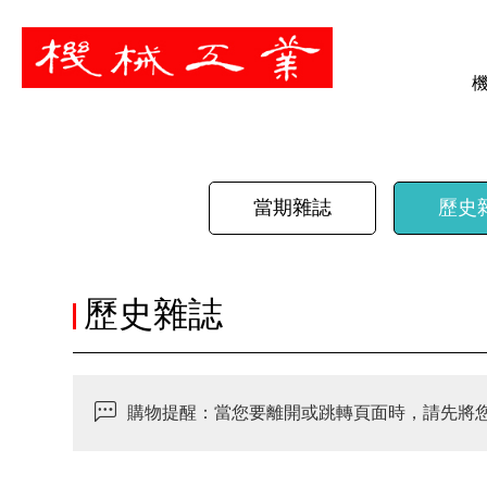
暫停
當期雜誌
歷史
歷史雜誌
購物提醒：當您要離開或跳轉頁面時，請先將