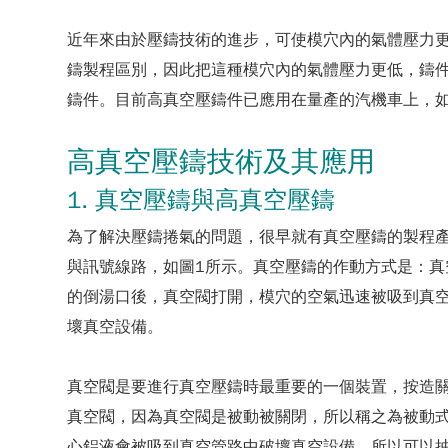
近年來由於壓鑄技術的進步，可使模穴內的氣體壓力更低
鑄製程區別，因此把這種模穴內的氣體壓力更低，鑄件可以銲接
鑄件。目前高真空壓鑄件已應用在量產的汽機車上，如Merc
高真空壓鑄技術及其應用
1. 真空壓鑄與高真空壓鑄
為了解決壓鑄捲氣的問題，很早就有真空壓鑄的製程
與訊號線路，如圖1所示。真空壓鑄的作動方式是：
的倒湯口後，真空閥打開，模穴的空氣迅速被吸到真
壞真空設備。
真空閥是要進行真空壓鑄時最重要的一個裝置，按造
真空閥，因為真空閥是被動被關閉，所以稱之為被動式。因
心鋁液會被吸到真空管路中破壞真空設備，所以可以