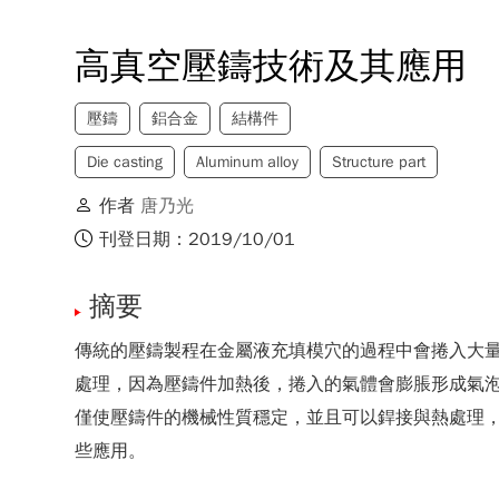
高真空壓鑄技術及其應用
壓鑄
鋁合金
結構件
Die casting
Aluminum alloy
Structure part
作者
唐乃光
刊登日期：2019/10/01
摘要
傳統的壓鑄製程在金屬液充填模穴的過程中會捲入大
處理，因為壓鑄件加熱後，捲入的氣體會膨脹形成氣泡。
僅使壓鑄件的機械性質穩定，並且可以銲接與熱處理
些應用。