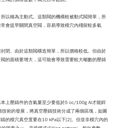
，所以稱為主動式。這類閥的機構較被動式閥簡單，所
通常會提早關閉真空閥，容易導致模穴內殘留較多氣
徑封閉。由於這類閥構造簡單，所以價格較低。但由於
，閥的面積要增大，這可能會導致需要較大噸數的壓鑄
鑄件的含氣量至少要低於5 cc/100g Al才能銲
鑄技術的發展，將真空壓鑄技術分成了兩個區塊，如圖
的模穴真空度要在10 kPa以下[2]。但並非模穴內的