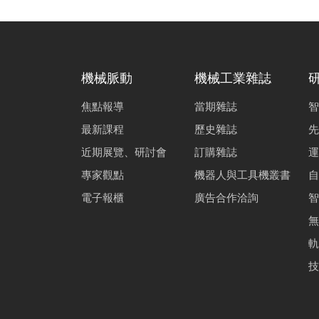
機械脈動
機械工業雜誌
焦點報導
當期雜誌
智
最新課程
歷史雜誌
先
近期展覽、研討會
訂購雜誌
運
專家觀點
機器人與工具機叢書
自
電子報櫃
廣告合作洽詢
智
無
軌
技