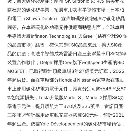
廠，擴大碳化矽產能；南韓 SK Siltronic 以 4.5 億美元收
購杜邦的碳化矽事業，拓展車用功率半導體市場；日本昭
和電工（Showa Denko） 宣佈加碼投資增產6吋碳化矽晶
圓等。在車載碳化矽功率元件供應商動態方面，全球車用
半導體大廠Infineon Technologies 與Gree（佔有全球90 %
的晶圓市場）結盟，確保其6吋SiC晶圓來源，擴大SIC產
品的供應；意法半導體成為雷諾日產三菱聯盟車用SiC功率
裝置合作夥伴；Delphi採用Cree旗下wolfspeed生產的SiC
MOSFET，已取得歐洲頂級車場8年27億美元訂單，2022
年起供貨。而在車廠部分Honda及Nissan兩家車廠在電動
車上使用碳化矽電力電子元件，證實分別可降低46 %及50
%之能源損失；Tesla升級版Model S、Model X採用SiC功
率電子元件，提升續航力至370以及325英里；雷諾日產
三菱聯盟預計採用於車載充電器搭載SiC元件，預計2021
年起生產。依據Yole Développement的碳化矽市場預估，