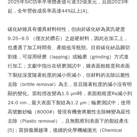
2025年SiC功率半導體產值可達32億美元，且由2023年
起，全年營收成長率高達44%以上[4]。
碳化矽雖具有優異材料特性，但由於碳化矽為莫氏硬度
9.25~9.5 （僅次於鑽石）之超硬材料，因此在加工上，
也遭遇了加工時間長、產能低等瓶頸。目前碳化矽晶圓切
割後，可採用研磨（lapping）或輪磨（grinding）方式進
行加工；文獻中指出在研磨測試中，雖表面粗糙度和表面
下裂紋深度隨著粒度的減小而減小，但材料的去除以脆性
去除（brittle removal）為主，並且隨著粒度的減小沒有明
顯的變化。當粒徑改變為1.5 µm時，表面粗糙度Ra減小到
24.0 nm，最大表面下裂紋為1.2 µm；輪磨測試中，使用
高號數砂輪（8000#）發現有機會將脆性去除轉變為延性
去除（Plastic removal），且無觀察到表面下的裂紋產生
[5]；當損傷層越薄，後續的化學機械拋光（Chemical