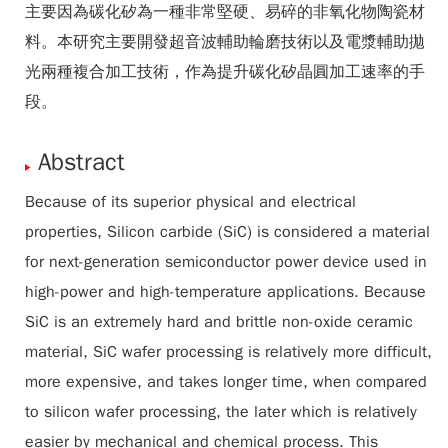
主要因為碳化矽為一種非常堅硬、易碎的非氧化物陶瓷材
料。本研究主要開發超音波輔助輪磨技術以及電漿輔助拋
光兩種複合加工技術，作為提升碳化矽晶圓加工速率的手
段。
Abstract
Because of its superior physical and electrical
properties, Silicon carbide (SiC) is considered a material
for next-generation semiconductor power device used in
high-power and high-temperature applications. Because
SiC is an extremely hard and brittle non-oxide ceramic
material, SiC wafer processing is relatively more difficult,
more expensive, and takes longer time, when compared
to silicon wafer processing, the later which is relatively
easier by mechanical and chemical process. This