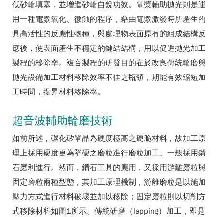
低砂輪填塞，並增進砂輪自銳功效。電漿輔助拋光則是運
用一種電漿氧化、微蝕的程序，藉由電漿激發時所產生的
具高活性的反應性物種，與處理物表面原有的組成結構反
應後，使表面產生不穩定的鍵結結構，用以促進拋光加工
製程的移除率。複合製程的研發目的在於改良傳統輪磨與
拋光設備加工材料移除效率不佳之瓶頸，期能有效縮短加
工時間，提昇材料移除率。
超音波輔助輪磨技術
如前所述，碳化矽單晶為硬度極高之硬脆材料，故加工原
理上採用硬度更為堅硬之磨粒進行磨粒加工。一般採用鑽
石磨利進行。然而，鑽石工具的應用，又採用游離磨粒與
固定磨粒兩種型態，其加工原理機制，游離磨粒是以施加
壓力方式進行材料破壞並加以移除；固定磨粒則以切削方
式移除材料如圖1所示。傳統研磨（lapping）加工，即是