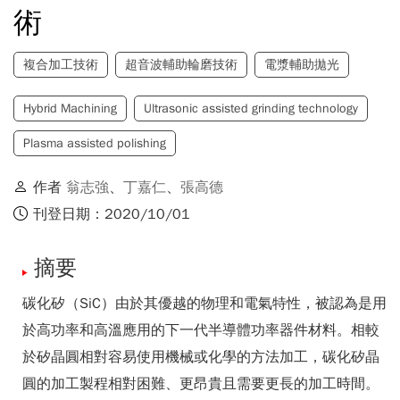
術
複合加工技術
超音波輔助輪磨技術
電漿輔助拋光
Hybrid Machining
Ultrasonic assisted grinding technology
Plasma assisted polishing
作者
翁志強
、
丁嘉仁
、
張高德
刊登日期：2020/10/01
摘要
碳化矽（SiC）由於其優越的物理和電氣特性，被認為是用
於高功率和高溫應用的下一代半導體功率器件材料。相較
於矽晶圓相對容易使用機械或化學的方法加工，碳化矽晶
圓的加工製程相對困難、更昂貴且需要更長的加工時間。