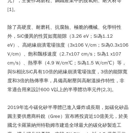
元），主要作為磨粒、鋼鐵產業中的脫氧劑、耐火材等
[1]。
除了高硬度、耐磨耗、抗腐蝕、極脆的機械、化學特性
外，SiC優異的性質如寬能隙（3.26 eV；Si為1.12
eV）、高絕緣崩潰電場強度（3x106 V/cm；Si為0.3x106
V/cm）、飽和飄移速度（2.7x107 cm/s；Si為1 x107
cm/s）、熱導率（4.9 W/cm℃；Si為1.5 W/cm℃）等，
與Si相比SiC具有10倍的絕緣崩潰電場強度，3倍的能隙寬
度和3倍的熱傳導率，具備高耐壓與高耐溫操作特性，非
常適合用來設計600 V以上的半導體功率元件[2,3]。
2019年迄今碳化矽半導體已進入爆炸成長期，如碳化矽晶
圓主要供應商科銳（Gree）宣布將投資近10億美元，於美
國北卡羅萊納州特勒姆市建造全球最大的碳化矽製造工