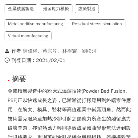
金屬積層製造
殘留應力模擬
虛擬製造
​​​​​​​Metal additive manufacturing
Residual stress simulation
Virtual manufacturing
作者
鍾偉權
、
蔡宗汶
、
林得耀
、
劉松河
刊登日期：2021/02/01
摘要
金屬積層製造中的粉床式燒熔技術(Powder Bed Fusion,
PBF)正以快速成長之姿，已漸漸從打樣應用到終端零件應
用，在航太、模具、醫材等高值產業中嶄露頭角。然而此
技術需克服急速加熱冷卻引起之熱應力所產生的殘留應力
破壞問題，殘留熱應力輕則導致成品翹曲變形無法達到設
計規格要求，重則可能會引起機台機構損耗、停機導致製