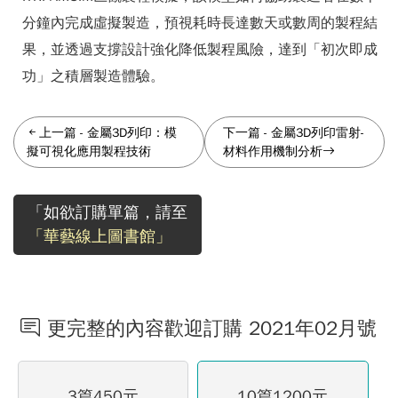
分鐘內完成虛擬製造，預視耗時長達數天或數周的製程結
果，並透過支撐設計強化降低製程風險，達到「初次即成
功」之積層製造體驗。
上一篇
-
金屬3D列印：模
下一篇
-
金屬3D列印雷射-
擬可視化應用製程技術
材料作用機制分析
「如欲訂購單篇，請至
「華藝線上圖書館」
更完整的內容歡迎訂購 2021年02月號
3篇450元
10篇1200元