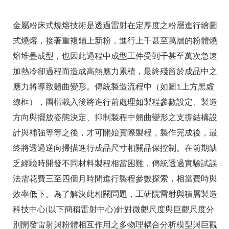
金屬粉床式燒熔技術是透過雷射在定厚度之粉層進行繪圖
式燒熔，接著重複鋪上新粉，進行上千甚至萬層的粉體燒
熔堆疊成型，也因此過程中成型工件受到千甚至萬次急速
加熱冷卻過程而造成高熱應力累積，最終殘留於成品中之
應力將導致翹曲變形。傳統製造流程中（如圖1上方黑虛
線框），圖檔載入後將進行前處理如製程參數設定、製造
方向與擺放姿態決定、抑制製程中翹曲變形之支撐結構設
計與補強等等之後，才可開始實際製程，製作完成後，最
終將透過逆向掃描進行成品尺寸相關品保控制。在前期缺
乏經驗時開發不同材料製程相當困難，傳統透過實驗試誤
法需花費三至四個月時間進行製程參數探索，相當費時與
效率低下。為了解決此相關問題，工研院雷射與積層製造
科技中心(以下簡稱雷射中心)針對微觀尺度與巨觀尺度分
別開發雷射與粉體相互作用之多物理耦合分析模型與巨觀