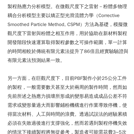
製程熱應力分析模型。在微觀尺度下之雷射－粉體多物理
耦合分析模型主要以矯正型光滑流體力學（Corrective
Smoothed Particle Method, CSPM）方法為基礎，模擬微
觀尺度下雷射與粉體之相互作用，用於協助在新材料製程
開發階段快速運算取得製程參數之可操作範圍，單一計算
的時間相較於傳統有限元素法提升了86倍且經實驗驗證與
有限元素法預測結果一致。
另一方面，在巨觀尺度下，目前PBF製作小於25公分工件
的製程，一般需要數天甚至大於兩周的製作時間，然而如
先前所述之熱應力損壞所形成的變形易造成成品公差不符
需求或變形量過大而影響鋪粉機構進行作業導致停機，使
得當次材料、人工與時間的浪費。透過試誤法的經驗累積
必須在失敗過後進行支撐強化，然而若遇到製程停機失效
的情況下後續製程將無從參考，製造者可能需花費3~5次