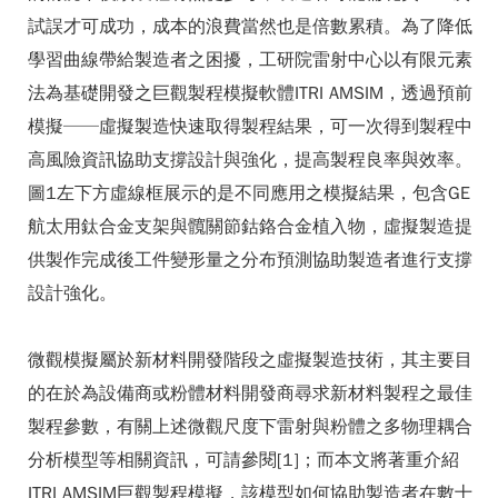
試誤才可成功，成本的浪費當然也是倍數累積。為了降低
學習曲線帶給製造者之困擾，工研院雷射中心以有限元素
法為基礎開發之巨觀製程模擬軟體ITRI AMSIM，透過預前
模擬──虛擬製造快速取得製程結果，可一次得到製程中
高風險資訊協助支撐設計與強化，提高製程良率與效率。
圖1左下方虛線框展示的是不同應用之模擬結果，包含GE
航太用鈦合金支架與髖關節鈷鉻合金植入物，虛擬製造提
供製作完成後工件變形量之分布預測協助製造者進行支撐
設計強化。
微觀模擬屬於新材料開發階段之虛擬製造技術，其主要目
的在於為設備商或粉體材料開發商尋求新材料製程之最佳
製程參數，有關上述微觀尺度下雷射與粉體之多物理耦合
分析模型等相關資訊，可請參閱[1]；而本文將著重介紹
ITRI AMSIM巨觀製程模擬，該模型如何協助製造者在數十