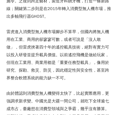
施令。之後則跨足醫材，製造牙科鑽牙機，打造一條新路
線；關鍵第二步則是在2015年轉入消費型無人機市場，推
出多軸飛行器GHOST。
雷虎進入消費型無人機市場腳步不算早，但國內將無人機
用在工業、商用的卻寥寥可數，或者可說是「沒人敢
做」，但雷虎挾著四十年的遙控載具技術，絕對有實力可
以投入研發並提升載具價值。以前遙控飛機是做給玩家，
但現在工業用、商業用都是「重要任務型載具」，像用於
研究、探勘、救災、防災，因此穩定性與安全性，甚至跨
界整合軟體系統的能力缺一不可。
由於體認到消費型無人機變得太快了，比起實際應用，更
強調求新求變。中國光是大疆一間公司，就吃下全球逾七
成市占，臺廠想在消費型領域與之爭霸，幾乎沒有勝算。