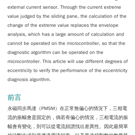
external current sensor. Through the current extreme
value judged by the sliding pane, the calculation of the
change of the extreme value replaces the envelope
analysis, which has a large amount of calculation and
cannot be operated on the microcontroller, so that the
diagnostic algorithm can be operated on the
microcontroller. This article will use different degrees of
eccentricity to verify the performance of the eccentricity
diagnosis algorithm.
前言
永磁同步馬達（PMSM）在正常無偏心的情況下，三相電
流的振幅會是固定的，倘若有偏心的情況，三相電流的振
幅會有變化，則可以從電流頻譜找出差異性。因此最簡單