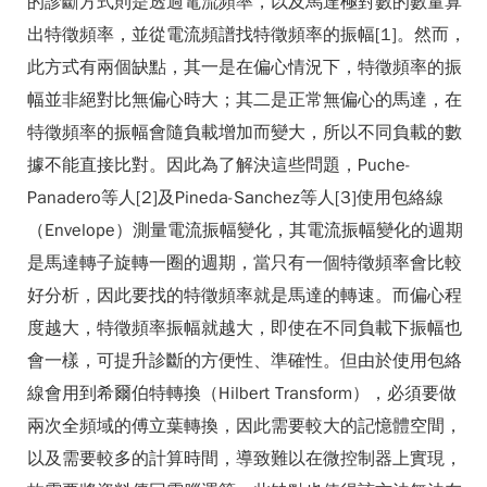
的診斷方式則是透過電流頻率，以及馬達極對數的數量算
出特徵頻率，並從電流頻譜找特徵頻率的振幅[1]。然而，
此方式有兩個缺點，其一是在偏心情況下，特徵頻率的振
幅並非絕對比無偏心時大；其二是正常無偏心的馬達，在
特徵頻率的振幅會隨負載增加而變大，所以不同負載的數
據不能直接比對。因此為了解決這些問題，Puche-
Panadero等人[2]及Pineda-Sanchez等人[3]使用包絡線
（Envelope）測量電流振幅變化，其電流振幅變化的週期
是馬達轉子旋轉一圈的週期，當只有一個特徵頻率會比較
好分析，因此要找的特徵頻率就是馬達的轉速。而偏心程
度越大，特徵頻率振幅就越大，即使在不同負載下振幅也
會一樣，可提升診斷的方便性、準確性。但由於使用包絡
線會用到希爾伯特轉換（Hilbert Transform），必須要做
兩次全頻域的傅立葉轉換，因此需要較大的記憶體空間，
以及需要較多的計算時間，導致難以在微控制器上實現，