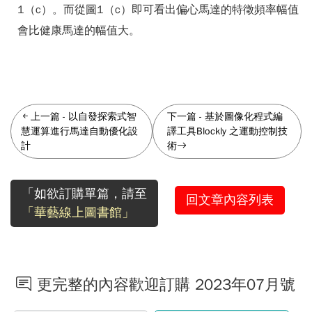
1（c）。而從圖1（c）即可看出偏心馬達的特徵頻率幅值
會比健康馬達的幅值大。
上一篇
-
以自發探索式智
下一篇
-
基於圖像化程式編
慧運算進行馬達自動優化設
譯工具Blockly 之運動控制技
計
術
「如欲訂購單篇，請至
回文章內容列表
「華藝線上圖書館」
更完整的內容歡迎訂購 2023年07月號