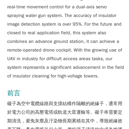
real-time movement control for a dual-axis servo
spraying water gun system. The accuracy of insulator
image detection system is over 95%. For the future and
closed to real application field, this system also
combines an advance ground station, it can achieve a
remote-operated drone cockpit. With the growing use of
UAV in industry for difficult access areas tasks, our
system represents a significant advancement in the field
of insulator cleaning for high-voltage towers.
前言
礙子為空中電纜線路與支撐結構作隔離的絕緣子，通常用
於電力公司的高壓電塔或軌道大眾運輸等。礙子串需要定
期清洗，避免灰塵及汙染物長期累積在其中，導致絕緣效