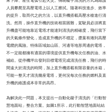
果下降、產生電弧引起火災。傳統礙子清洗的方式為維護
人員攀爬至高壓電塔上以人工擦拭。隨著科技進步、效率
的提升，取而代之的方法，以直升機搭載高壓水槍進行清
洗。然而，操作直升機的技術相當困難，駕駛員必須將直
升機盡可能地靠近電塔才能達到清洗的精確度，飛行當下
的天氣條件變化，造成直升機的不穩定，槳葉有捲到高壓
電纜的風險。特殊區域如山區、河邊等地形周邊的電塔，
不一定能都擁有適當的環境提供直升機每次任務的油、水
補給。從停機坪出發到目標電塔完成清洗任務，飛行的時
間遠大於清洗的時間，加上直升機搭載有限容量的水箱，
可能一整天才清洗幾座電塔，更何況每次任務的燃料及直
升機的維護成本非常的高昂。
為解決此一問題，本文提出一自動化礙子清洗的「行動智
慧地面站」整合方案。如圖1所示，此行動智慧地面站結