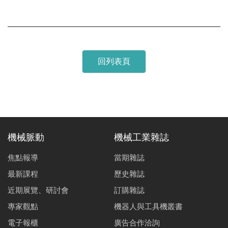
回列表頁
機械脈動
機械工業雜誌
焦點報導
當期雜誌
最新課程
歷史雜誌
近期展覽、研討會
訂購雜誌
專家觀點
機器人與工具機叢書
電子報櫃
廣告合作洽詢