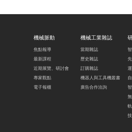
機械脈動
機械工業雜誌
焦點報導
當期雜誌
智
最新課程
歷史雜誌
先
近期展覽、研討會
訂購雜誌
運
專家觀點
機器人與工具機叢書
自
電子報櫃
廣告合作洽詢
智
無
軌
技