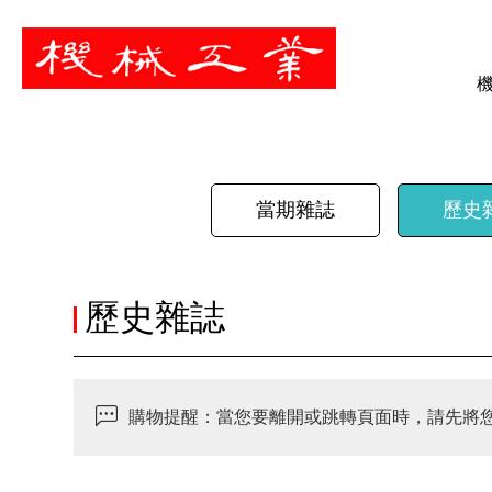
暫停
當期雜誌
歷史
歷史雜誌
購物提醒：當您要離開或跳轉頁面時，請先將