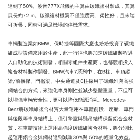
達到了50%。波音777X飛機的主翼由碳纖複材製成，其翼
展長約72 m。碳纖複材機翼不僅強度高、柔性好，且末端
可折疊，同時可滿足機場的停機需求。
車輛製造業如BMW、保時捷等國際大廠也紛紛投資了碳纖
維成型設備來用於生產，此一行徑也將加速碳纖維製程邁
入自動化的技術開發，相關零組件生產商，也都競相投入
複合材料製作開發。BMW汽車7系列中，在B柱、車頂縱
梁/前橫樑、門檻梁、中央通道及C柱採用了碳纖維與高強
鋼結合的方式，來強化車身剛性並減少整體重量，不但可
以增強車輛安全性，更可以降低能源消耗。Mercedes-
Benz將碳纖維複合材質大量運用在車體前段、座艙、車門
與後段等車身結構上，僅引擎室與懸吊結構保留鋁合金材
質，在車體技術上運用高強度碳纖維複合材料，將分別比
起運用鋁合金與鋼材達到減重30%與 50%的輕量化效益。