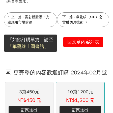
操控等應用。
上一篇
-
雷射新脈動：光
下一篇
-
碳化矽（SiC）之
達應用市場前線
雷射切片技術
「如欲訂購單篇，請至
回文章內容列表
「華藝線上圖書館」
更完整的內容歡迎訂購 2024年02月號
3篇450元
10篇1200元
NT$450
NT$1,200
元
元
訂閱送出
訂閱送出