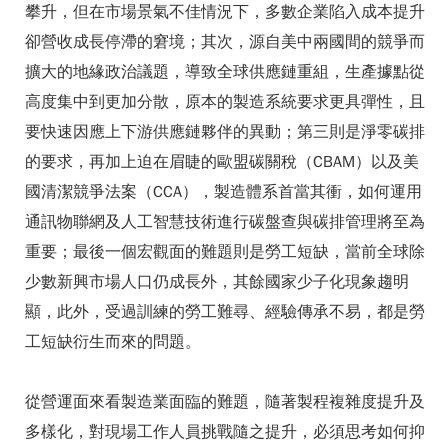
攀升，但在市場景氣不佳情況下，多數企業陷入成本提升
卻營收成長停滯的窘境；其次，源自美中兩國間的競爭而
擴大的地緣政治議題，導致全球供應鏈重組，生產據點從
高度集中到更加分散，原本的製造系統要求更具彈性，且
要快速因應上下游供應鏈夥伴的異動；第三則是淨零碳排
的要求，再加上迫在眉睫的歐盟碳關稅（CBAM）以及美
國清潔競爭法案（CCA），製造體系首當其衝，如何運用
通訊物聯網及人工智慧技術進行碳盤查與碳排管理將至為
重要；最後一個宏觀面的難題則是勞工短缺，當前全球除
少數新興市場人口仍成長外，其餘國家少子化現象趨明
顯，此外，受過訓練的勞工難尋、經驗傳承不易，都是勞
工短缺衍生而來的問題。
從營運面來看製造業面臨的難題，隨著製程複雜度提升及
多樣化，對現場工作人員挑戰隨之提升，必須思考如何抑