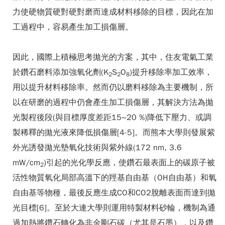
力使硬物質硬對硬對磨而達成材料移除的目標，因此在加
工過程中，容易產生加工損傷層。
因此，國際上積極思考拋光的方案，其中，住友電氣工業
於鑽石磨料添加強氧化劑(K
S
O
)提升移除率加工效率，
2
2
8
用以提升材料移除率。然而仍以磨料移除為主要機制，所
以在研磨的過程中仍會產生加工損傷層，其解決方法為拋
光製程後段(與目標厚度差距15~20 %)降低下壓力、或調
製稀釋的拋光液來降低損傷層[4-5]。而熊本大學則發展紫
外光誘發拋光墊氧化技術與紫外線(172 nm, 3.6
mW/cm
)引起的光化學反應，使鑽石最表面上的碳原子被
2
活性物質氧化局部高溫下的羥基自由基（OH自由基）和氧
自由基等物種，最後反應生成CO和CO2脫離表面而達到拋
光目標[6]。至於大連大學則運用特製材料砂輪，機制為通
過加熱將鑽石轉化為非金剛石碳（尤其是石墨），以及鑽