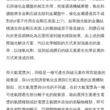
石與催化金屬盤的相互作用，然後通過機械摩擦，氧化和
擴散將非金剛石碳去除到金屬盤中，催化金屬通過其不成
對的d電子作用在金剛石表面上[7]。如果拋光板的金屬結
構適合與金剛石表面上的幾個碳原子垂直鍵合，則鑽石傾
向於更容易轉化為石墨而達到拋光移除效果。由上述的國
際拋光解決方案，均以化學輔助的方式來加強拋光的速
率，以強氧化劑、或與組成鑽石的碳元素產生化學反應的
方式來達成目標。
而大氣電漿[8]，同樣是一種可產生與碳元素作用官能基的
能量源，與UV光照誘發氧化反應與C元素反應的反應機制
類似，但大氣電漿與UV光的不同處，在於大氣電漿為一種
可使氣體產生部分離子化的能量源，藉由選擇主要產生電
漿的氣體種類或於電漿主氣體外添加的前驅物種類，即可
產生相對應的離子、亞穩態物種或者自由基，例如本文所