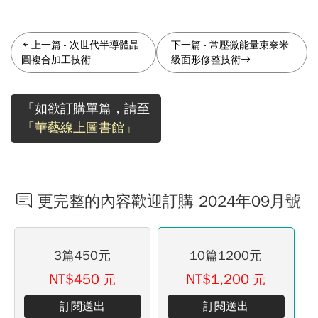
上一篇
-
次世代半導體晶
下一篇
-
常壓微能量束奈米
圓複合加工技術
級面形修整技術
「如欲訂購單篇，請至
「華藝線上圖書館」
更完整的內容歡迎訂購 2024年09月號
3篇450元
10篇1200元
NT$450
NT$1,200
元
元
訂閱送出
訂閱送出