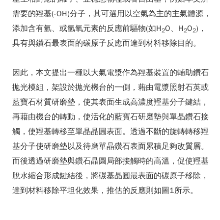
需要的羥基(-OH)分子，其可選用以空氣為主的主氣體源，
添加含有氫、或氫氧元素的反應前驅物(如H
O、H
O
)，
2
2
2
具有與鑽石最表面的碳原子反應而達到材料移除目的。
因此，本文提出一種以大氣電漿作為羥基裝置的輔助鑽石
拋光模組，架設於拋光機台的一側，藉由電漿照射石英或
藍寶石材質研磨墊，使其表面生成高濃度羥基分子鍵結，
再藉由機台的轉動，使活化的藍寶石研磨墊與單晶鑽石接
觸，使羥基轉移至單晶晶圓表面。透過不斷的旋轉轉移羥
基分子使研磨墊以及待磨單晶鑽石表面累積足夠改質層。
而後透過研磨墊與鑽石晶圓局部接觸時的高溫，促使羥基
脫水縮合形成鍵結後，將碳基晶圓最表面的碳原子移除，
達到材料移除平坦化效果，推估的反應則如圖1所示。