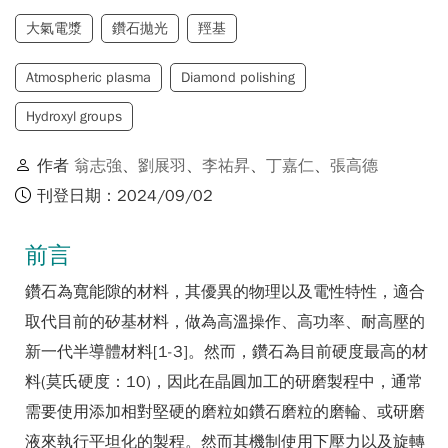
大氣電漿
鑽石拋光
羥基
Atmospheric plasma
Diamond polishing
Hydroxyl groups
作者
翁志強
、
劉展羽
、
李祐昇
、
丁嘉仁
、
張高德
刊登日期：2024/09/02
前言
鑽石為寬能隙的材料，其優異的物理以及電性特性，適合
取代目前的矽基材料，做為高溫操作、高功率、耐高壓的
新一代半導體材料[1-3]。然而，鑽石為目前硬度最高的材
料(莫氏硬度：10)，因此在晶圓加工的研磨製程中，通常
需要使用添加相對堅硬的磨粒如鑽石磨粒的磨輪、或研磨
液來執行平坦化的製程。然而其機制使用下壓力以及旋轉