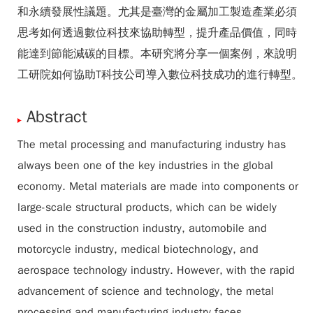
和永續發展性議題。尤其是臺灣的金屬加工製造產業必須
思考如何透過數位科技來協助轉型，提升產品價值，同時
能達到節能減碳的目標。本研究將分享一個案例，來說明
工研院如何協助T科技公司導入數位科技成功的進行轉型。
Abstract
The metal processing and manufacturing industry has
always been one of the key industries in the global
economy. Metal materials are made into components or
large-scale structural products, which can be widely
used in the construction industry, automobile and
motorcycle industry, medical biotechnology, and
aerospace technology industry. However, with the rapid
advancement of science and technology, the metal
processing and manufacturing industry faces