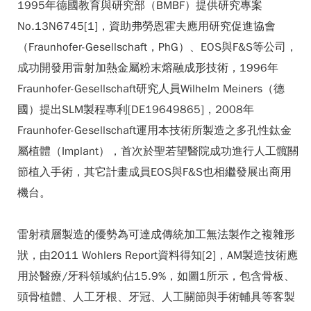
1995年德國教育與研究部（BMBF）提供研究專案
No.13N6745[1]，資助弗勞恩霍夫應用研究促進協會
（Fraunhofer-Gesellschaft，PhG）、EOS與F&S等公司，
成功開發用雷射加熱金屬粉末熔融成形技術，1996年
Fraunhofer-Gesellschaft研究人員Wilhelm Meiners（德
國）提出SLM製程專利[DE19649865]，2008年
Fraunhofer-Gesellschaft運用本技術所製造之多孔性鈦金
屬植體（Implant），首次於聖若望醫院成功進行人工髖關
節植入手術，其它計畫成員EOS與F&S也相繼發展出商用
機台。
雷射積層製造的優勢為可達成傳統加工無法製作之複雜形
狀，由2011 Wohlers Report資料得知[2]，AM製造技術應
用於醫療/牙科領域約佔15.9%，如圖1所示，包含骨板、
頭骨植體、人工牙根、牙冠、人工關節與手術輔具等客製