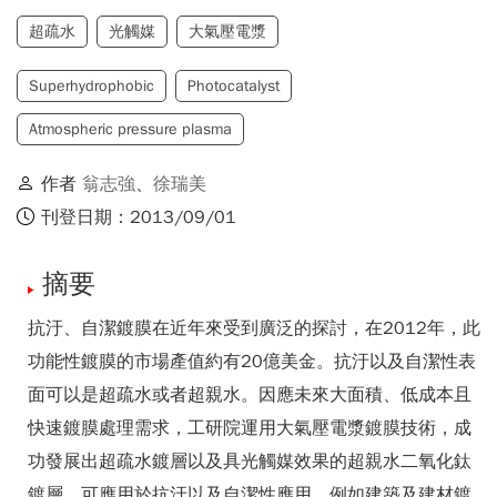
超疏水
光觸媒
大氣壓電漿
Superhydrophobic
Photocatalyst
Atmospheric pressure plasma
作者
翁志強
、
徐瑞美
刊登日期：2013/09/01
摘要
抗汙、自潔鍍膜在近年來受到廣泛的探討，在2012年，此
功能性鍍膜的市場產值約有20億美金。抗汙以及自潔性表
面可以是超疏水或者超親水。因應未來大面積、低成本且
快速鍍膜處理需求，工研院運用大氣壓電漿鍍膜技術，成
功發展出超疏水鍍層以及具光觸媒效果的超親水二氧化鈦
鍍層，可應用於抗汙以及自潔性應用，例如建築及建材鍍