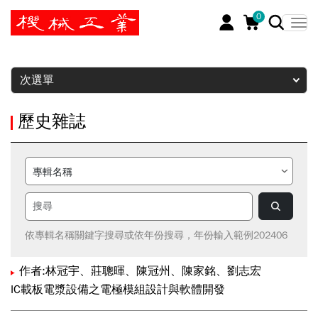
0
暫停
次選單
歷史雜誌
依專輯名稱關鍵字搜尋或依年份搜尋，年份輸入範例202406
作者:林冠宇、莊聰暉、陳冠州、陳家銘、劉志宏
IC載板電漿設備之電極模組設計與軟體開發