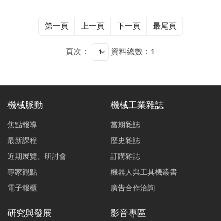
第一頁
上一頁
下一頁
最尾頁
頁次：
資料總數：1
機械脈動
機械工業雜誌
焦點報導
當期雜誌
最新課程
歷史雜誌
近期展覽、研討會
訂購雜誌
專家觀點
機器人與工具機叢書
電子報櫃
廣告合作洽詢
研究與發展
影音專區