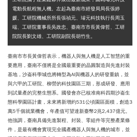
電動長航程無人機。左起為臺南市經發局局長張婷
媛、工研院機械所所長張禎元、璿元科技執行長周玉
端、工研院董事長吳政忠、臺南市市長黃偉哲、工研
院院長劉文雄、工研院副院長胡竹生。
臺南市市長黃偉哲表示，機器人與無人機是人工智慧的重
要應用，臺南不僅將是全國最重要的晶圓製造與先進封裝
基地，沙崙科學城也將轉型為AI與機器人的研發重鎮，並
與六甲的工研院、柳營的科技園區三期，形成研發、應用
到試量產的完整生態系。國發會亦已核准南科四期沙崙生
態科學園區計畫，未來將新增約531公頃園區面積，創造3
萬5千個就業機會，年產值可望達新臺幣2兆2,437億元。
他強調，臺南具備先進製程、封裝、零組件等完整產業條
件，是最有機會實現完全國產機器人與無人機的城市，並