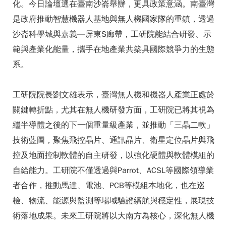
化。今日論壇選在臺南沙崙舉辦，更具政策意涵。南臺灣
是政府推動智慧機器人基地與無人機國家隊的重鎮，透過
沙崙科學城與嘉義—屏東S廊帶，工研院能結合研發、示
範與產業化能量，攜手在地產業共築具國際競爭力的生態
系。
工研院院長劉文雄表示，臺灣無人機和機器人產業正處於
關鍵轉折點，尤其在無人機研發方面，工研院已將其視為
繼半導體之後的下一個重量級產業，並推動「三晶二軟」
技術藍圖，聚焦飛控晶片、通訊晶片、衛星定位晶片與飛
控及地面控制軟體的自主研發，以強化硬體與軟體模組的
自給能力。工研院不僅透過與Parrot、ACSL等國際領導業
者合作，推動馬達、電池、PCB等模組本地化，也在巡
檢、物流、能源與監測等場域驗證續航與穩定性，展現技
術落地成果。未來工研院將以大南方為核心，深化無人機